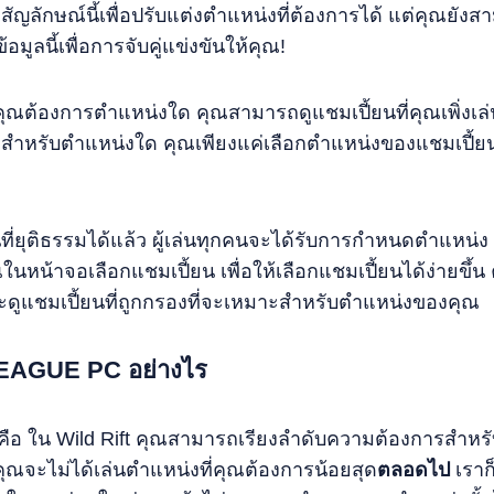
สัญลักษณ์นี้เพื่อปรับแต่งตำแหน่งที่ต้องการได้ แต่คุณยังสา
อมูลนี้เพื่อการจับคู่แข่งขันให้คุณ!
คุณต้องการตำแหน่งใด คุณสามารถดูแชมเปี้ยนที่คุณเพิ่งเล่
าะสำหรับตำแหน่งใด คุณเพียงแค่เลือกตำแหน่งของแชมเปี้ย
ันที่ยุติธรรมได้แล้ว ผู้เล่นทุกคนจะได้รับการกำหนดตำแห
น้าจอเลือกแชมเปี้ยน เพื่อให้เลือกแชมเปี้ยนได้ง่ายขึ้น
ดูแชมเปี้ยนที่ถูกกรองที่จะเหมาะสำหรับตำแหน่งของคุณ
LEAGUE PC อย่างไร
ดคือ ใน Wild Rift คุณสามารถเรียงลำดับความต้องการสำหรั
คุณจะไม่ได้เล่นตำแหน่งที่คุณต้องการน้อยสุด
ตลอดไป
เรา