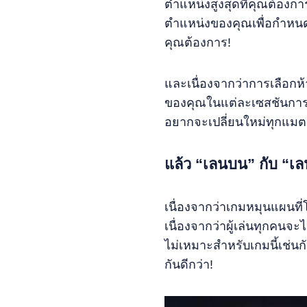
ตำแหน่งสูงสุดที่คุณต้องก
ตำแหน่งของคุณเพื่อกำหนดต
คุณต้องการ!
และเนื่องจากว่าการเลือกห
ของคุณในแต่ละเซสชันการเล
อยากจะเปลี่ยนใหม่ทุกแมตช
แล้ว “เลนบน” กับ “เล
เนื่องจากว่าเกมหมุนแผนที่โ
เนื่องจากว่าผู้เล่นทุกคนจะ
ไม่เหมาะสำหรับเกมนี้เช่น
กันดีกว่า!