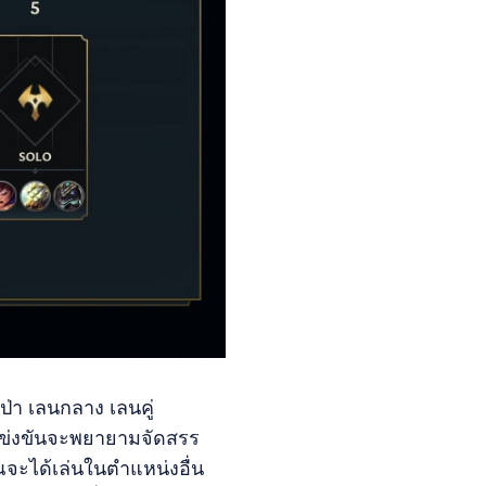
ป่า เลนกลาง เลนคู่
้าแข่งขันจะพยายามจัดสรร
ุณจะได้เล่นในตำแหน่งอื่น