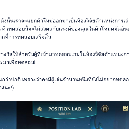
 ดังนั้นเราจะแยกคิวใหม่ออกมาเป็นห้องวิจัยตำแหน่งการเล่น 
้น คิวทดสอบนี้จะไม่ส่งผลกับแรงค์ของคุณในคิวโหมดจัดอันด
กที่การทดสอบเสร็จสิ้น
งวัลให้สำหรับผู้ที่เข้ามาทดสอบเกมในห้องวิจัยตำแหน่งกา
สละมาเพื่อทดสอบ!
ว่าปกติ เพราะว่าคงมีผู้เล่นจำนวนหนึ่งที่ยังไม่อยากทดลอ
องนะ!)