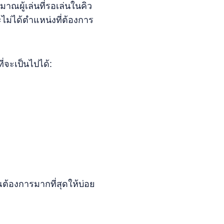
ณผู้เล่นที่รอเล่นในคิว
ไม่ได้ตำแหน่งที่ต้องการ
่จะเป็นไปได้:
ณต้องการมากที่สุดให้บ่อย