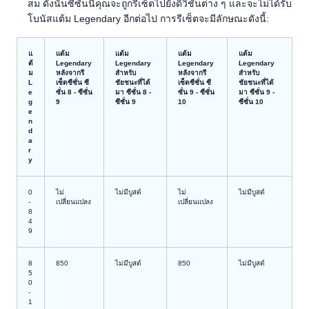
สม ดังนั้นซีซั่นนี้คุณจะถูกรีเซ็ตไปยังดิวิชั่นต่าง ๆ และจะไม่ได้รับ
โบนัสแต้ม Legendary อีกต่อไป การรีเซ็ตจะมีลักษณะดังนี้:
แ
แต้ม
แต้ม
แต้ม
แต้ม
ต้
Legendary
Legendary
Legendary
Legendary
ม
หลังจากรี
สำหรับ
หลังจากรี
สำหรับ
L
เซ็ตซีซั่น ซี
ชัยชนะที่ได้
เซ็ตซีซั่น ซี
ชัยชนะที่ได้
e
ซั่น 8 - ซีซั่น
มา ซีซั่น 8 -
ซั่น 9 - ซีซั่น
มา ซีซั่น 9 -
g
9
ซีซั่น 9
10
ซีซั่น 10
e
n
d
a
r
y
0
ไม่
ไม่มีบูสต์
ไม่
ไม่มีบูสต์
-
เปลี่ยนแปลง
เปลี่ยนแปลง
8
4
9
8
850
ไม่มีบูสต์
850
ไม่มีบูสต์
5
0
-
1