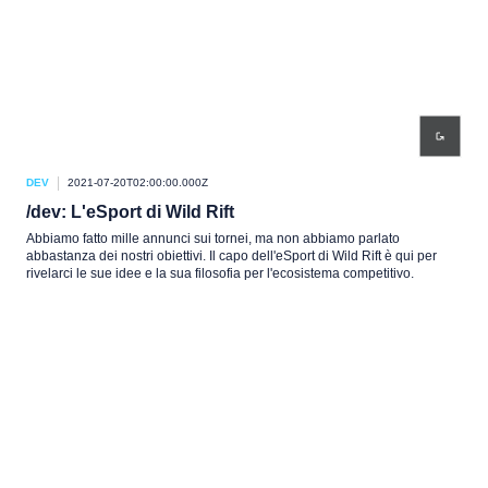
DEV
2021-07-20T02:00:00.000Z
/dev: L'eSport di Wild Rift
Abbiamo fatto mille annunci sui tornei, ma non abbiamo parlato
abbastanza dei nostri obiettivi. Il capo dell'eSport di Wild Rift è qui per
rivelarci le sue idee e la sua filosofia per l'ecosistema competitivo.