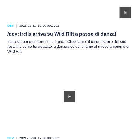
DEV
2021-05-31T15:00:00.000Z
/dev: Irelia arriva su Wild Rift a passo di danza!
Irelia sta per giungere nella Landa! Chiediamo al responsabile del suo
restyling come ha adattato la danzatrice delle lame al nuovo ambiente di
Wild Rift.
DEV
2021-05-29T12:00:00.000Z