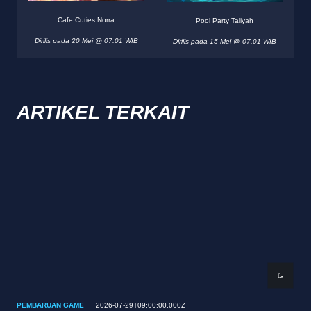
Cafe Cuties Norra
Pool Party Taliyah
Dirilis pada 20 Mei @ 07.01 WIB
Dirilis pada 15 Mei @ 07.01 WIB
ARTIKEL TERKAIT
PEMBARUAN GAME
2026-07-29T09:00:00.000Z
PEM