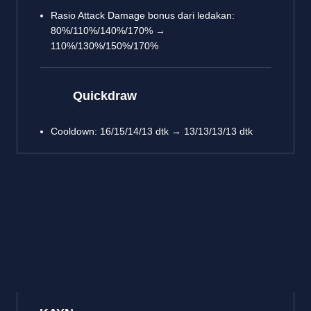
Rasio Attack Damage bonus dari ledakan:
80%/110%/140%/170% →
110%/130%/150%/170%
Quickdraw
Cooldown: 16/15/14/13 dtk → 13/13/13/13 dtk