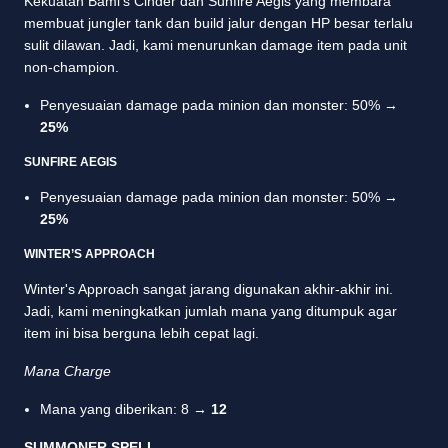
Kekuatan Bami's Cinder dan Sunfire Aegis yang membara
membuat jungler tank dan build jalur dengan HP besar terlalu
sulit dilawan. Jadi, kami menurunkan damage item pada unit
non-champion.
Penyesuaian damage pada minion dan monster: 50% →
25%
SUNFIRE AEGIS
Penyesuaian damage pada minion dan monster: 50% →
25%
WINTER’S APPROACH
Winter's Approach sangat jarang digunakan akhir-akhir ini.
Jadi, kami meningkatkan jumlah mana yang ditumpuk agar
item ini bisa berguna lebih cepat lagi.
Mana Charge
Mana yang diberikan: 8 →
12
SUMMONER SPELL