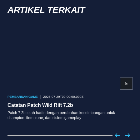
ARTIKEL TERKAIT
PEMBARUAN GAME
2026-07-29T09:00:00.000Z
PEM
Catatan Patch Wild Rift 7.2b
Cat
Patch 7.2b telah hadir dengan perubahan keseimbangan untuk
Patc
champion, item, rune, dan sistem gameplay.
cham
memb