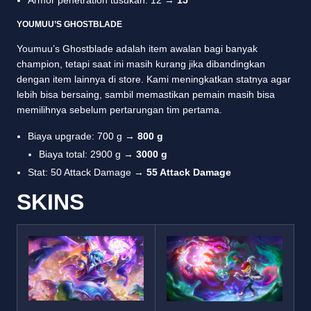
Armor penetration tusukan: 12 →
15
YOUMUU’S GHOSTBLADE
Youmuu’s Ghostblade adalah item awalan bagi banyak
champion, tetapi saat ini masih kurang jika dibandingkan
dengan item lainnya di store. Kami meningkatkan statnya agar
lebih bisa bersaing, sambil memastikan pemain masih bisa
memilihnya sebelum pertarungan tim pertama.
Biaya upgrade: 700 g →
800 g
Biaya total: 2900 g →
3000 g
Stat: 50 Attack Damage →
55 Attack Damage
SKINS