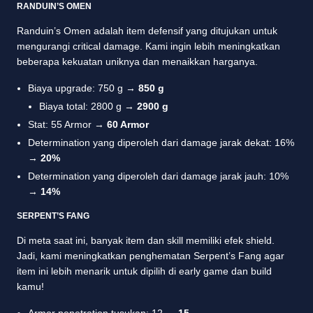
RANDUIN’S OMEN
Randuin’s Omen adalah item defensif yang ditujukan untuk
mengurangi critical damage. Kami ingin lebih meningkatkan
beberapa kekuatan uniknya dan menaikkan harganya.
Biaya upgrade: 750 g →
850 g
Biaya total: 2800 g →
2900 g
Stat: 55 Armor →
60 Armor
Determination yang diperoleh dari damage jarak dekat: 16%
→
20%
Determination yang diperoleh dari damage jarak jauh: 10%
→
14%
SERPENT’S FANG
Di meta saat ini, banyak item dan skill memiliki efek shield.
Jadi, kami meningkatkan penghematan Serpent’s Fang agar
item ini lebih menarik untuk dipilih di early game dan build
kamu!