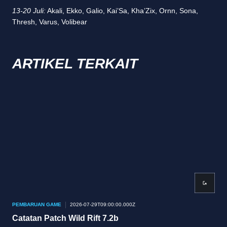
13-20 Juli:
Akali, Ekko, Galio, Kai’Sa, Kha’Zix, Ornn, Sona,
Thresh, Varus, Volibear
ARTIKEL TERKAIT
PEMBARUAN GAME
2026-07-29T09:00:00.000Z
PEM
Catatan Patch Wild Rift 7.2b
Cat