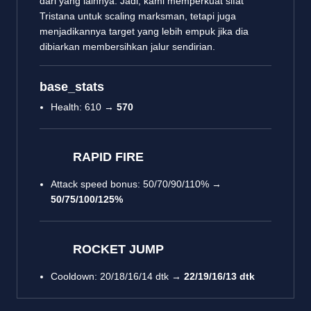
dari yang lainnya. Jadi, kami memperkuat sifat
Tristana untuk scaling marksman, tetapi juga
menjadikannya target yang lebih empuk jika dia
dibiarkan membersihkan jalur sendirian.
base_stats
Health: 610 →
570
RAPID FIRE
Attack speed bonus: 50/70/90/110% →
50/75/100/125%
ROCKET JUMP
Cooldown: 20/18/16/14 dtk →
22/19/16/13 dtk