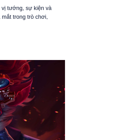
vị tướng, sự kiện và
mắt trong trò chơi,