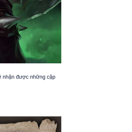
sẽ nhận được những cập