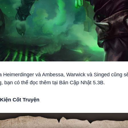
ủa Heimerdinger và Ambessa, Warwick và Singed cũng 
ng, bạn có thể đọc thêm tại Bản Cập Nhật 5.3B.
Kiện Cốt Truyện