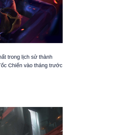
t trong lịch sử thành
 Tốc Chiến vào tháng trước