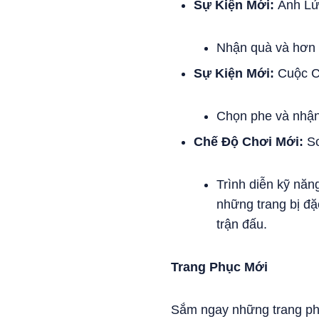
Sự Kiện Mới:
Ánh Lử
Nhận quà và hơn 
Sự Kiện Mới:
Cuộc C
Chọn phe và nhận
Chế Độ Chơi Mới:
So
Trình diễn kỹ nă
những trang bị đ
trận đấu.
Trang Phục Mới
Sắm ngay những trang ph