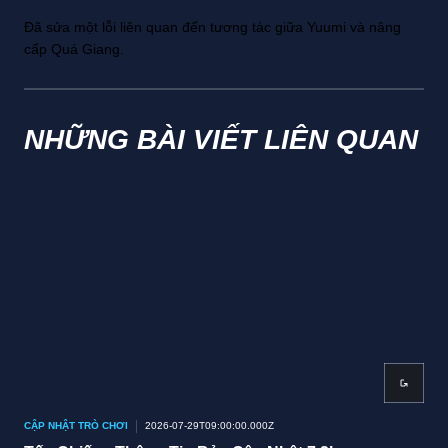
Đã sửa một lỗi liên quan đến tương tác giữa Yuumi và nâng
cấp Quá Giang.
NHỮNG BÀI VIẾT LIÊN QUAN
CẬP NHẬT TRÒ CHƠI
2026-07-29T09:00:00.000Z
CẬP