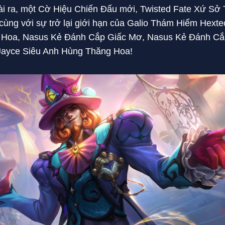
oài ra, một Cờ Hiệu Chiến Đấu mới, Twisted Fate Xứ Sở
cùng với sự trở lại giới hạn của Galio Thám Hiểm Hext
 Hoa, Nasus Kẻ Đánh Cắp Giấc Mơ, Nasus Kẻ Đánh Cắ
Jayce Siêu Anh Hùng Thăng Hoa!