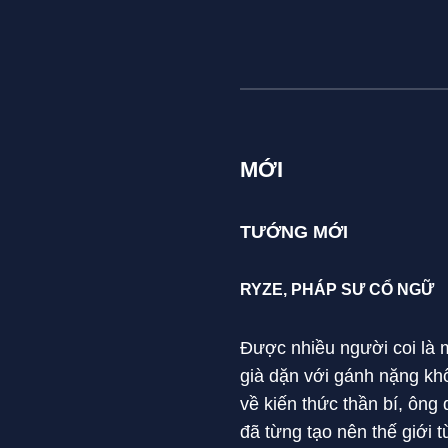
MỚI
TƯỚNG MỚI
RYZE, PHÁP SƯ CỔ NGỮ
Được nhiều người coi là m
già dặn với gánh nặng kh
về kiến thức thần bí, ôn
đã từng tạo nên thế giới 