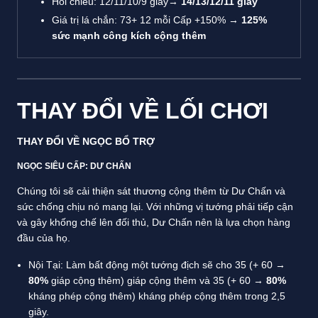
Hồi chiêu: 12/11/10/9 giây→
14/13/12/11 giây
Giá trị lá chắn: 73+ 12 mỗi Cấp +150% →
125%
sức mạnh công kích cộng thêm
THAY ĐỔI VỀ LỐI CHƠI
THAY ĐỔI VỀ NGỌC BỔ TRỢ
NGỌC SIÊU CẤP: DƯ CHẤN
Chúng tôi sẽ cải thiện sát thương cộng thêm từ Dư Chấn và
sức chống chịu nó mang lại. Với những vị tướng phải tiếp cận
và gây khống chế lên đối thủ, Dư Chấn nên là lựa chọn hàng
đầu của họ.
Nội Tại: Làm bất động một tướng địch sẽ cho 35 (+ 60 →
80%
giáp cộng thêm) giáp cộng thêm và 35 (+ 60 →
80%
kháng phép cộng thêm) kháng phép cộng thêm trong 2,5
giây.