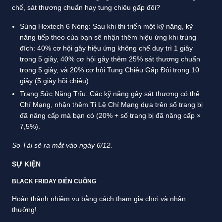
chế, sát thương chuẩn hay tung chiêu gấp đôi?
Súng Hextech 6 Nòng: Sau khi thi triển một kỹ năng, kỹ
năng tiếp theo của bạn sẽ nhận thêm hiệu ứng khi trúng
đích: 40% cơ hội gây hiệu ứng không chế duy trì 1 giây
trong 5 giây, 40% cơ hội gây thêm 25% sát thương chuẩn
trong 5 giây, và 20% cơ hội Tung Chiêu Gấp Đôi trong 10
giây (5 giây hồi chiêu).
Trang Sức Nặng Trĩu: Các kỹ năng gây sát thương có thể
Chí Mạng, nhận thêm Tỉ Lệ Chí Mạng dựa trên số trang bị
đã nâng cấp mà bạn có (20% + số trang bị đã nâng cấp ×
7,5%).
So Tài sẽ ra mắt vào ngày 6/12.
SỰ KIỆN
BLACK FRIDAY ĐIÊN CUỒNG
Hoàn thành nhiệm vụ bằng cách tham gia chơi và nhận
thưởng!