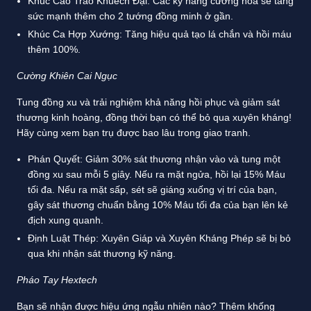
Khúc Cao Trào Khuếch Đại: Các kỹ năng cường hóa sẽ tăng
sức mạnh thêm cho 2 tướng đồng minh ở gần.
Khúc Ca Hợp Xướng: Tăng hiệu quả tạo lá chắn và hồi máu
thêm 100%.
Cường Khiên Cai Ngục
Tung đồng xu và trải nghiệm khả năng hồi phục và giảm sát
thương kinh hoàng, đồng thời bạn có thể bỏ qua xuyên kháng!
Hãy cùng xem bạn trụ được bao lâu trong giao tranh.
Phán Quyết: Giảm 30% sát thương nhận vào và tung một
đồng xu sau mỗi 5 giây. Nếu ra mặt ngửa, hồi lại 15% Máu
tối đa. Nếu ra mặt sấp, sét sẽ giáng xuống vị trí của bạn,
gây sát thương chuẩn bằng 10% Máu tối đa của bạn lên kẻ
địch xung quanh.
Định Luật Thép: Xuyên Giáp và Xuyên Kháng Phép sẽ bị bỏ
qua khi nhận sát thương kỹ năng.
Pháo Tay Hextech
Bạn sẽ nhận được hiệu ứng ngẫu nhiên nào? Thêm khống