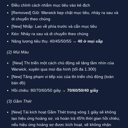
Điều chỉnh cách nhắm mục tiêu vào kẻ địch
[Removed] Giữ: Warwick kẹp chặt mục tiêu, nhảy ra sau và
di chuyển theo chúng
[New] Nhấp: Lao về phía trước và cắn mục tiêu
Kéo: Nhảy ra sau và di chuyển theo chúng
Năng lượng tiêu thụ: 40/45/50/55 →
40 ở mọi cấp
(2) Mùi Máu
[New] Thi triển một cách chủ động sẽ tăng tầm nhìn của
Warwick, xuyên qua mọi địa hình (tối đa 1.300)
[New] Tăng phạm vi tiếp xúc của thi triển chủ động (toàn
bản đồ)
Hồi chiêu: 80/70/60/50 giây →
70/60/50/40 giây
(3) Gầm Thét
[New] Tái kích hoạt Gầm Thét trong vòng 1 giây sẽ không
tạo hiệu ứng hoảng sợ, và hoàn trả 45% thời gian hồi chiêu;
nếu hiệu ứng hoảng sợ được kích hoạt, sẽ không nhận