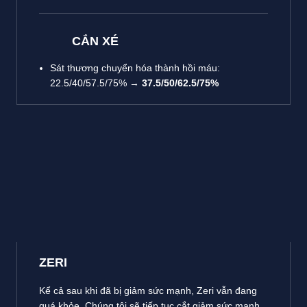
CẮN XÉ
Sát thương chuyển hóa thành hồi máu:
22.5/40/57.5/75% →
37.5/50/62.5/75%
ZERI
Kể cả sau khi đã bị giảm sức mạnh, Zeri vẫn đang
quá khỏe. Chúng tôi sẽ tiếp tục cắt giảm sức mạnh