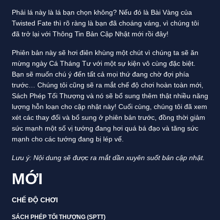
Phải lá này là lá bạn chọn không? Nếu đó là Bài Vàng của
Twisted Fate thì rõ ràng là bạn đã choáng váng, vì chúng tôi
đã trở lại với Thông Tin Bản Cập Nhật mới rồi đây!
Phiên bản này sẽ hơi điên khùng một chút vì chúng ta sẽ ăn
mừng ngày Cá Tháng Tư với một sự kiện vô cùng đặc biệt.
Bạn sẽ muốn chú ý đến tất cả mọi thứ đang chờ đợi phía
trước… Chúng tôi cũng sẽ ra mắt chế độ chơi hoàn toàn mới,
Sách Phép Tối Thượng và nó sẽ bổ sung thêm thật nhiều năng
lượng hỗn loạn cho cập nhật này! Cuối cùng, chúng tôi đã xem
xét các thay đổi và bổ sung ở phiên bản trước, đồng thời giảm
sức mạnh một số vị tướng đang hơi quá bá đạo và tăng sức
mạnh cho các tướng đang bị lép vế.
Lưu ý: Nội dung sẽ được ra mắt dần xuyên suốt bản cập nhật.
MỚI
CHẾ ĐỘ CHƠI
SÁCH PHÉP TỐI THƯỢNG (SPTT)