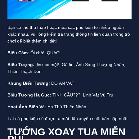
Bạn có thể thu thập hoặc mua các phụ kiện từ nhiều nguồn
khác nhau. Vui lòng kiểm tra trang thông tin liên quan trong trò
chơi để biết thêm chi tiết!
Biểu Cảm:
Ôi chà!; QUẠC!
Biểu Tượng:
Jinx có mặt!; Gà-lio; Ánh Sáng Thượng Nhân;
Thiên Thạch Đen
Khung Biểu Tượng:
ĐỒ ĂN VẶT
Biểu Tượng Hạ Gục:
TINH CẦU???; Linh Vật Vũ Trụ
Hoạt Ảnh Biến Về:
Hạ Thủ Thiên Nhân
Tất cả phụ kiện sẽ được ra mắt dần xuyên suốt bản cập nhật
TƯỚNG XOAY TUA MIỄN