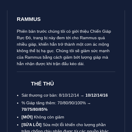
RAMMUS
Phiên bản trước chúng tôi có giới thiệu Chiến Giáp
Rực Đỏ, trang bị này đem tới cho Rammus quá
nhiều giáp, khiến hắn trở thành một cơn ác mộng
không thể bị hạ gục. Chúng tôi sẽ giảm sức mạnh
của Rammus bằng cách giảm bớt lượng giáp mà
hắn nhận được khi trận đấu kéo dài.
THẾ THỦ
Sát thương cơ bản: 8/10/12/14 →
10/12/14/16
% Giáp tăng thêm: 70/80/90/100% →
70/75/80/85%
[MỚI]
Không còn giảm
[SỬA LỖI]
Sửa một lỗi khiến cho lượng phần
trăm chống chịu nhận được từ các nguồn khác