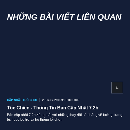
NHỮNG BÀI VIẾT LIÊN QUAN
CẬP NHẬT TRÒ CHƠI
2026-07-29T09:00:00.000Z
CẬP
Tốc Chiến - Thông Tin Bản Cập Nhật 7.2b
Tố
Bản cập nhật 7.2b đã ra mắt với những thay đổi cân bằng về tướng, trang
Bản 
bị, ngọc bổ trợ và hệ thống lối chơi.
cân 
vượt
thấp