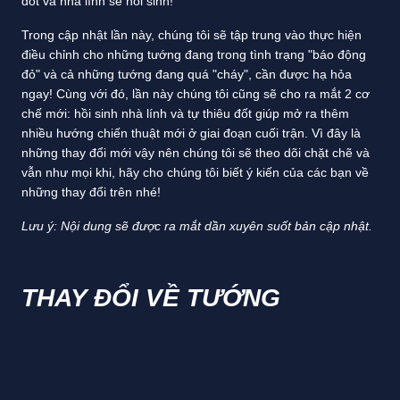
đốt và nhà lính sẽ hồi sinh!
Trong cập nhật lần này, chúng tôi sẽ tập trung vào thực hiện
điều chỉnh cho những tướng đang trong tình trạng "báo động
đỏ" và cả những tướng đang quá "cháy", cần được hạ hỏa
ngay! Cùng với đó, lần này chúng tôi cũng sẽ cho ra mắt 2 cơ
chế mới: hồi sinh nhà lính và tự thiêu đốt giúp mở ra thêm
nhiều hướng chiến thuật mới ở giai đoạn cuối trận. Vì đây là
những thay đổi mới vậy nên chúng tôi sẽ theo dõi chặt chẽ và
vẫn như mọi khi, hãy cho chúng tôi biết ý kiến của các bạn về
những thay đổi trên nhé!
Lưu ý: Nội dung sẽ được ra mắt dần xuyên suốt bản cập nhật.
THAY ĐỔI VỀ TƯỚNG