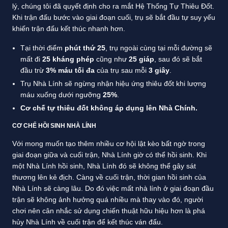
lý, chúng tôi đã quyết định cho ra mắt Hệ Thống Tự Thiêu Đốt.
Khi trận đấu bước vào giai đoạn cuối, trụ sẽ bắt đầu tự suy yếu
khiến trận đấu kết thúc nhanh hơn.
Tại thời điểm
phút thứ 25
, trụ ngoài cùng tại mỗi đường sẽ
mất đi
25 kháng phép
cũng như
25 giáp
, sau đó sẽ bắt
đầu trừ
3% máu tối đa
của trụ sau mỗi
3 giây
.
Trụ Nhà Lính sẽ ngừng nhận hiệu ứng thiêu đốt khi lượng
máu xuống dưới ngưỡng
25%
.
Cơ chế tự thiêu đốt không áp dụng lên Nhà Chính.
CƠ CHẾ HỒI SINH NHÀ LÍNH
Với mong muốn tạo thêm nhiều cơ hội lật kèo bất ngờ trong
giai đoạn giữa và cuối trận, Nhà Lính giờ có thể hồi sinh. Khi
một Nhà Lính hồi sinh, Nhà Lính đó sẽ không thể gây sát
thương lên kẻ địch. Càng về cuối trận, thời gian hồi sinh của
Nhà Lính sẽ càng lâu. Do đó việc mất nhà lính ở giai đoạn đầu
trận sẽ không ảnh hưởng quá nhiều mà thay vào đó, người
chơi nên cân nhắc sử dụng chiến thuật hữu hiệu hơn là phá
hủy Nhà Lính về cuối trận để kết thúc ván đấu.