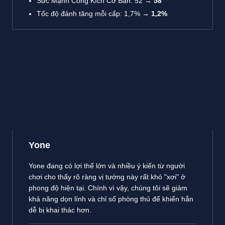
Sức Mạnh Công Kích Cơ Bản: 52
→ 58
Tốc độ đánh tăng mỗi cấp: 1,7%
→ 1,2%
Yone
Yone đang có lợi thế lớn và nhiều ý kiến từ người
chơi cho thấy rõ ràng vị tướng này rất khó "xơi" ở
phong độ hiện tại. Chính vì vậy, chúng tôi sẽ giảm
khả năng dọn lính và chỉ số phòng thủ để khiến hắn
dễ bị khai thác hơn.