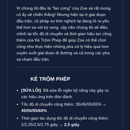
Vì chúng tôi đều là "fan cứng" của Zoe và rất mong
cô ấy sẽ chiến thắng! Nhưng hiện tại ở giai đoạn
đầu trận, cô pháp sư tinh nghịch lại đang tỏ ra yếu
thế hơn so với kỳ vọng, vậy nên chúng tôi sẽ điều
chỉnh lại tốc độ di chuyển và thời gian hiệu lực cộng
thêm của Kẻ Trộm Phép để giúp Zoe có thể chơi
cũng như thực hiện những pha xử lý hiệu quả hơn
xuyên suốt giai đoạn đi đường và cả trong các pha
va chạm đầu trận.
KẺ TRỘM PHÉP
[SỬA LỖI]
: Đã sửa lỗi ngăn kỹ năng này gây ra
các hiệu ứng trên đòn đánh.
Tốc độ di chuyển cộng thêm: 35/45/55/65% →
45/50/55/60%
Thời gian tác dụng tốc độ di chuyển cộng thêm:
2/2,25/2,5/2,75 giây →
2,5 giây