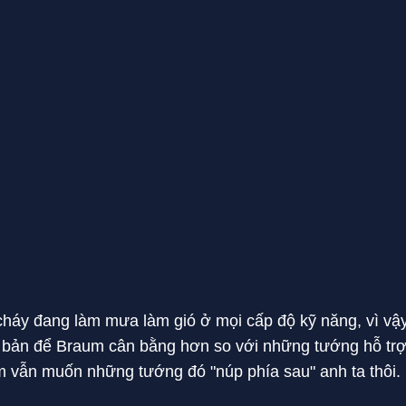
háy đang làm mưa làm gió ở mọi cấp độ kỹ năng, vì vậy 
ơ bản để Braum cân bằng hơn so với những tướng hỗ t
um vẫn muốn những tướng đó "núp phía sau" anh ta thôi.