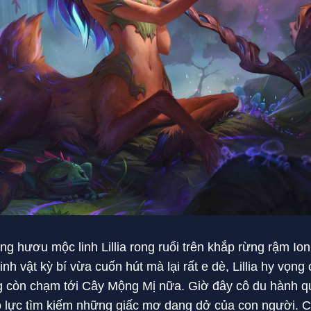
àng hươu mộc linh Lillia rong ruổi trên khắp rừng rậm Io
nh vật kỳ bí vừa cuốn hút mà lại rất e dè, Lillia hy vọn
 còn chạm tới Cây Mộng Mị nữa. Giờ đây cô du hành qu
nỗ lực tìm kiếm những giấc mơ dang dở của con người. Chỉ