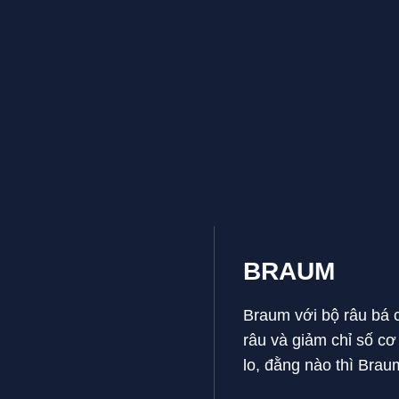
BRAUM
Braum với bộ râu bá c
râu và giảm chỉ số c
lo, đằng nào thì Bra