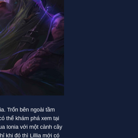
nia. Trốn bên ngoài tầm
g có thể khám phá xem tại
a Ionia với một cành cây
 khi đó thì Lillia mới có