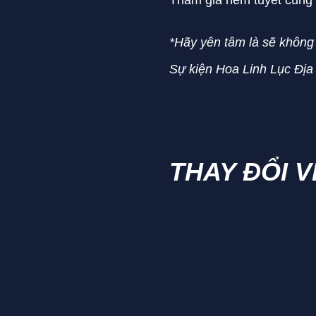
Tham gia ném tuyết cùng
*Hãy yên tâm là sẽ không 
Sự kiện Hoa Linh Lục Địa 
THAY ĐỔI 