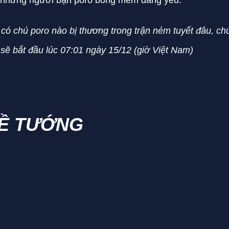
 những người bạn poro bông mềm đáng yêu.*
có chú poro nào bị thương trong trận ném tuyết đâu, chú
sẽ bắt đầu lúc 07:01 ngày 15/12 (giờ Việt Nam)
VỀ TƯỚNG