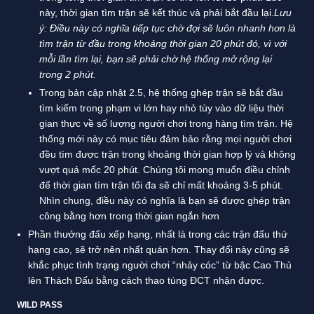
này, thời gian tìm trận sẽ kết thúc và phải bắt đầu lại.
Lưu
ý: Điều này có nghĩa tiếp tục chờ đợi sẽ luôn nhanh hơn là
tìm trận từ đầu trong khoảng thời gian 20 phút đó, vì với
mỗi lần tìm lại, bạn sẽ phải chờ hệ thống mở rộng lại
trong 2 phút.
Trong bản cập nhật 2.5, hệ thống ghép trận sẽ bắt đầu
tìm kiếm trong phạm vi lớn hay nhỏ tùy vào dữ liệu thời
gian thực về số lượng người chơi trong hàng tìm trận. Hệ
thống mới này có mục tiêu đảm bảo rằng mọi người chơi
đều tìm được trận trong khoảng thời gian hợp lý và không
vượt quá mốc 20 phút. Chúng tôi mong muốn điều chỉnh
để thời gian tìm trận tối đa sẽ chỉ mất khoảng 3-5 phút.
Nhìn chung, điều này có nghĩa là bạn sẽ được ghép trận
công bằng hơn trong thời gian ngắn hơn
Phần thưởng đấu xếp hạng, nhất là trong các trận đấu thứ
hạng cao, sẽ trở nên nhất quán hơn. Thay đổi này cũng sẽ
khắc phục tình trạng người chơi “nhảy cóc” từ bậc Cao Thủ
lên Thách Đấu bằng cách thao túng ĐCT nhận được.
WILD PASS