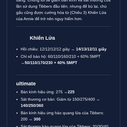
dàng. Chúng tôi sẽ giảm bán kính và sát thương của
lần sử dụng Tibbers đầu tiên, nhưng để bù lại, chú
gấu cũng được cường hóa từ (Chiêu 3) Khiên Lửa
của Annie để trở nên nguy hiểm hơn.
Khiên Lửa
Hồi chiêu: 12/12/12/12 giây →
14/13/12/11 giây
Chỉ số bảo hộ: 60/110/160/210 + 60% SMPT
→
50/110/170/230 + 40% SMPT
ultimate
Bán kính hiệu ứng: 275 →
225
Sát thương cơ bản: Giảm từ 150/275/400 →
140/250/360
Bán kính hiệu ứng hào quang lửa của Tibbers:
200 →
300
Sát thương hào quang lửa của Tibbers: 20/30/40