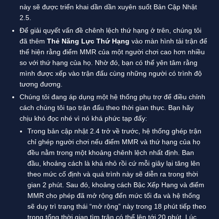
này sẽ được triển khai dần dần xuyên suốt Bản Cập Nhật
2.5.
Để giải quyết vấn đề chênh lệch thứ hạng ở trên, chúng tôi
đã thêm
Thẻ Năng Lực Thứ Hạng
vào màn hình tải trận để
thể hiện rằng điểm MMR của một người chơi cao hơn nhiều
so với thứ hạng của họ. Nhờ đó, bạn có thể yên tâm rằng
mình được xếp vào trận đấu cùng những người có trình độ
tương đương.
Chúng tôi đang áp dụng một hệ thống phụ trợ để điều chỉnh
cách chúng tôi tạo trận đấu theo thời gian thực. Bạn hãy
chịu khó đọc nhé vì nó khá phức tạp đấy:
Trong bản cập nhật 2.4 trở về trước, hệ thống ghép trận
chỉ ghép người chơi nếu điểm MMR và thứ hạng của họ
đều nằm trong một khoảng chênh lệch nhất định. Ban
đầu, khoảng cách là khá nhỏ rồi cứ mỗi giây lại tăng lên
theo mức cố định và quá trình này sẽ diễn ra trong thời
gian 2 phút. Sau đó, khoảng cách Bậc Xếp Hạng và điểm
MMR cho phép đã mở rộng đến mức tối đa và hệ thống
sẽ duy trì trạng thái “mở rộng” này trong 18 phút tiếp theo
trong tổng thời gian tìm trận có thể lên tới 20 phút. Lúc