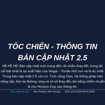
TỐC CHIẾN - THÔNG TIN
BẢN CẬP NHẬT 2.5
HE HE HE! Bản cập nhật mới mang đến rất nhiều thay đổi, trong đó
nổi bật nhất là sự xuất hiện của Veigar - Yordle nhỏ con và tà ác nhất.
Trong bản cập nhật 2.5 còn có: Tính năng Clan, hệ thống ghép trận
nâng cấp, làm lại đường rừng và vô số thay đổi cân bằng nhằm chuẩn
bị cho Horizon Cup vào tháng tới.
Cập nhật trò chơi
Ben Forbes, Alex Huang
2021-10-14T20:00:00.000Z