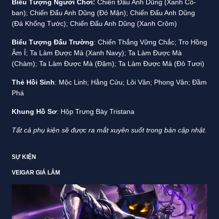
Biểu Tượng Người Chơi:
Chiến Đấu Anh Dũng (Xanh Cô-
ban); Chiến Đấu Anh Dũng (Đỏ Mận); Chiến Đấu Anh Dũng
(Đá Khổng Tước); Chiến Đấu Anh Dũng (Xanh Crôm)
Biểu Tượng Đấu Trường
: Chiến Thắng Vững Chắc; Tro Hồng
Âm Ỉ; Ta Làm Được Mà (Xanh Navy); Ta Làm Được Mà
(Chàm); Ta Làm Được Mà (Đậm); Ta Làm Được Mà (Đỏ Tươi)
Thẻ Hồi Sinh
: Mộc Linh; Hằng Cửu; Lôi Vân; Phong Vân; Đầm
Phá
Khung Hồ Sơ
: Hộp Trưng Bày Tristana
Tất cả phụ kiện sẽ được ra mắt xuyên suốt trong bản cập nhật.
SỰ KIỆN
VEIGAR GIÁ LÂM