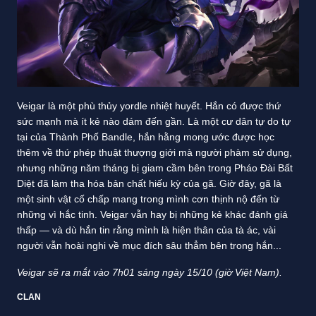
Veigar là một phù thủy yordle nhiệt huyết. Hắn có được thứ
sức mạnh mà ít kẻ nào dám đến gần. Là một cư dân tự do tự
tại của Thành Phố Bandle, hắn hằng mong ước được học
thêm về thứ phép thuật thượng giới mà người phàm sử dụng,
nhưng những năm tháng bị giam cầm bên trong Pháo Đài Bất
Diệt đã làm tha hóa bản chất hiếu kỳ của gã. Giờ đây, gã là
một sinh vật cố chấp mang trong mình cơn thịnh nộ đến từ
những vì hắc tinh. Veigar vẫn hay bị những kẻ khác đánh giá
thấp — và dù hắn tin rằng mình là hiện thân của tà ác, vài
người vẫn hoài nghi về mục đích sâu thẳm bên trong hắn...
Veigar sẽ ra mắt vào 7h01 sáng ngày 15/10 (giờ Việt Nam).
CLAN