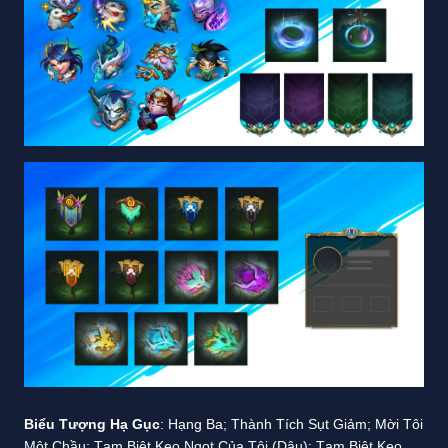
Biểu Tượng Hạ Gục
: Hạng Ba; Thành Tích Sụt Giảm; Mời Tôi
Một Chầu; Tạm Biệt Kẹo Ngọt Của Tôi (Dâu); Tạm Biệt Kẹo