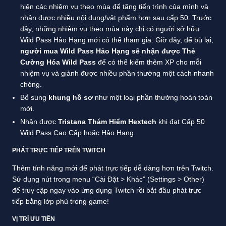
hiện các nhiệm vụ theo mùa để tăng tiến trình của mình và
nhận được nhiều nội dung/vật phẩm hơn sau cấp 50. Trước
đây, những nhiệm vụ theo mùa này chỉ có người sở hữu
Wild Pass Hảo Hạng mới có thể tham gia. Giờ đây, để bù lại,
người mua Wild Pass Hảo Hạng sẽ nhận được Thẻ
Cường Hóa Wild Pass
để có thể kiếm thêm XP cho mỗi
nhiệm vụ và giành được nhiều phần thưởng một cách nhanh
chóng.
Bổ sung
khung hồ sơ
như một loại phần thưởng hoàn toàn
mới.
Nhận được
Tristana Thám Hiểm Hextech
khi đạt Cấp 50
Wild Pass Cao Cấp hoặc Hảo Hạng.
PHÁT TRỰC TIẾP TRÊN TWITCH
Thêm tính năng mới để phát trực tiếp dễ dàng hơn trên Twitch.
Sử dụng nút trong menu “Cài Đặt > Khác” (Settings > Other)
để truy cập ngay vào ứng dụng Twitch rồi bắt đầu phát trực
tiếp bằng lớp phủ trong game!
VỊ TRÍ ƯU TIÊN