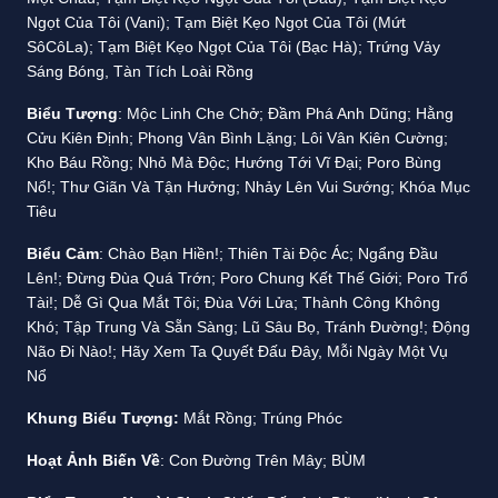
Ngọt Của Tôi (Vani); Tạm Biệt Kẹo Ngọt Của Tôi (Mứt
SôCôLa); Tạm Biệt Kẹo Ngọt Của Tôi (Bạc Hà); Trứng Vảy
Sáng Bóng, Tàn Tích Loài Rồng
Biểu Tượng
: Mộc Linh Che Chở; Đầm Phá Anh Dũng; Hằng
Cửu Kiên Định; Phong Vân Bình Lặng; Lôi Vân Kiên Cường;
Kho Báu Rồng; Nhỏ Mà Độc; Hướng Tới Vĩ Đại; Poro Bùng
Nổ!; Thư Giãn Và Tận Hưởng; Nhảy Lên Vui Sướng; Khóa Mục
Tiêu
Biểu Cảm
: Chào Bạn Hiền!; Thiên Tài Độc Ác; Ngẩng Đầu
Lên!; Đừng Đùa Quá Trớn; Poro Chung Kết Thế Giới; Poro Trổ
Tài!; Dễ Gì Qua Mắt Tôi; Đùa Với Lửa; Thành Công Không
Khó; Tập Trung Và Sẵn Sàng; Lũ Sâu Bọ, Tránh Đường!; Động
Não Đi Nào!; Hãy Xem Ta Quyết Đấu Đây, Mỗi Ngày Một Vụ
Nổ
Khung Biểu Tượng:
Mắt Rồng; Trúng Phóc
Hoạt Ảnh Biến Về
: Con Đường Trên Mây; BÙM