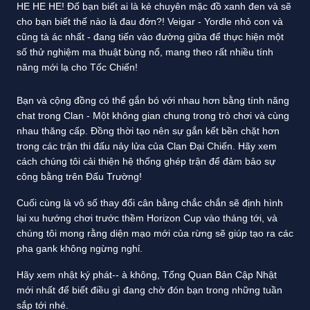
HE HE HE! Đố bạn biết ai là kẻ chuyên mặc đồ xanh đen và sẽ
cho bạn biết thế nào là đau đớn?! Veigar - Yordle nhỏ con và
cũng tà ác nhất - đang tiến vào đường giữa để thực hiện một
số thử nghiệm ma thuật bùng nổ, mang theo rất nhiều tính
năng mới lạ cho Tốc Chiến!
Bạn và cộng đồng có thể gắn bó với nhau hơn bằng tính năng
chat trong Clan - Một không gian chung trong trò chơi và cùng
nhau thăng cấp. Đồng thời tạo nên sự gắn kết bền chặt hơn
trong các trận thi đấu nảy lửa của Clan Đại Chiến. Hãy xem
cách chúng tôi cải thiện hệ thống ghép trận để đảm bảo sự
công bằng trên Đấu Trường!
Cuối cùng là vô số thay đổi cân bằng chắc chắn sẽ định hình
lại xu hướng chơi trước thềm Horizon Cup vào tháng tới, và
chúng tôi mong rằng diện mạo mới của rừng sẽ giúp tạo ra các
pha gank không ngừng nghỉ.
Hãy xem nhật ký phát-- à không, Tổng Quan Bản Cập Nhật
mới nhất để biết điều gì đang chờ đón bạn trong những tuần
sắp tới nhé.