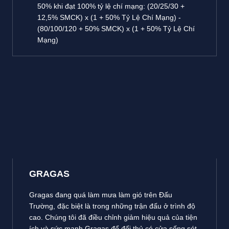
50% khi đạt 100% tỷ lệ chí mạng: (20/25/30 +
12,5% SMCK) x (1 + 50% Tỷ Lệ Chí Mạng) -
(80/100/120 + 50% SMCK) x (1 + 50% Tỷ Lệ Chí
Mạng)
GRAGAS
Gragas đang quá làm mưa làm gió trên Đấu
Trường, đặc biệt là trong những trận đấu ở trình độ
cao. Chúng tôi đã điều chỉnh giảm hiệu quả của tiện
ích và sức mạnh Gragas để đối thủ có cửa sống sót