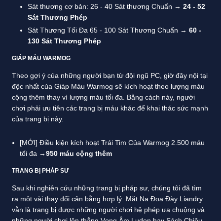
Sát thương cơ bản: 26 - 40 Sát thương Chuẩn →
24 - 52
Sát Thương Phép
Sát Thương Tối Đa 65 - 100 Sát Thương Chuẩn →
60 -
130 Sát Thương Phép
GIÁP MÁU WARMOG
Theo gợi ý của những người bạn từ đội ngũ PC, giờ đây nội tại
độc nhất của Giáp Máu Warmog sẽ kích hoạt theo lượng máu
cộng thêm thay vì lượng máu tối đa. Bằng cách này, người
chơi phải ưu tiên các trang bị máu khác để khai thác sức mạnh
của trang bị này.
[MỚI] Điều kiện kích hoạt Trái Tim Của Warmog 2.500 máu
tối đa →
950 máu cộng thêm
TRANG BỊ PHÁP SƯ
Sau khi nghiên cứu những trang bị pháp sư, chúng tôi đã tìm
ra một vài thay đổi cân bằng hợp lý. Mặt Nạ Đọa Đày Liandry
vẫn là trang bị được những người chơi hệ phép ưa chuộng và
những người chơi lên thẳng Vọng Âm Luden hay Sách Chiêu