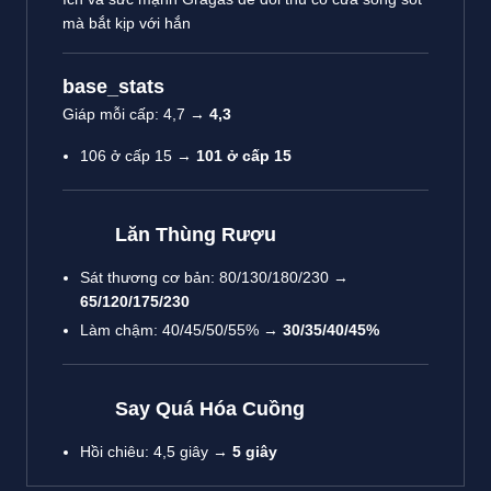
mà bắt kịp với hắn
base_stats
Giáp mỗi cấp: 4,7 →
4,3
106 ở cấp 15 →
101 ở cấp 15
Lăn Thùng Rượu
Sát thương cơ bản: 80/130/180/230 →
65/120/175/230
Làm chậm: 40/45/50/55% →
30/35/40/45%
Say Quá Hóa Cuồng
Hồi chiêu: 4,5 giây →
5 giây