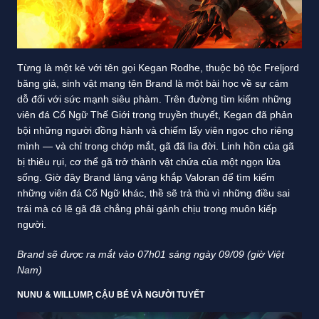
Từng là một kẻ với tên gọi Kegan Rodhe, thuộc bộ tộc Freljord
băng giá, sinh vật mang tên Brand là một bài học về sự cám
dỗ đối với sức mạnh siêu phàm. Trên đường tìm kiếm những
viên đá Cổ Ngữ Thế Giới trong truyền thuyết, Kegan đã phản
bội những người đồng hành và chiếm lấy viên ngọc cho riêng
mình — và chỉ trong chớp mắt, gã đã lìa đời. Linh hồn của gã
bị thiêu rụi, cơ thể gã trở thành vật chứa của một ngọn lửa
sống. Giờ đây Brand lảng vảng khắp Valoran để tìm kiếm
những viên đá Cổ Ngữ khác, thề sẽ trả thù vì những điều sai
trái mà có lẽ gã đã chẳng phải gánh chịu trong muôn kiếp
người.
Brand sẽ được ra mắt vào 07h01 sáng ngày 09/09 (giờ Việt
Nam)
NUNU & WILLUMP, CẬU BÉ VÀ NGƯỜI TUYẾT