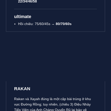
22/34/46/58
ultimate
Hồi chiêu: 75/60/45s →
80/70/60s
RAKAN
Rakan và Xayah đúng là một cặp bài trùng ở khu
vực Đường Rồng; tuy nhiên, (chiêu 3) Điệu Nhảy
Tiếp Viện của Anh Chàng Quyến Rũ lại bảo vệ