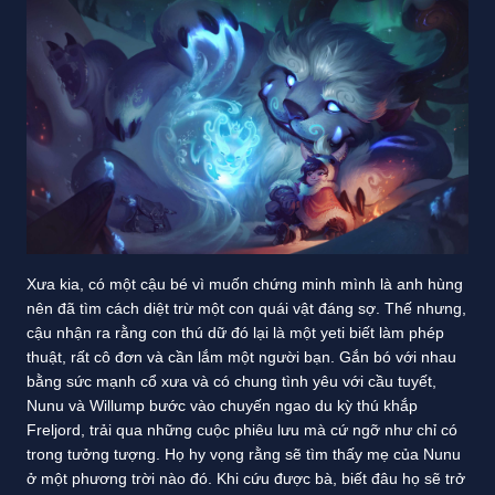
Xưa kia, có một cậu bé vì muốn chứng minh mình là anh hùng
nên đã tìm cách diệt trừ một con quái vật đáng sợ. Thế nhưng,
cậu nhận ra rằng con thú dữ đó lại là một yeti biết làm phép
thuật, rất cô đơn và cần lắm một người bạn. Gắn bó với nhau
bằng sức mạnh cổ xưa và có chung tình yêu với cầu tuyết,
Nunu và Willump bước vào chuyến ngao du kỳ thú khắp
Freljord, trải qua những cuộc phiêu lưu mà cứ ngỡ như chỉ có
trong tưởng tượng. Họ hy vọng rằng sẽ tìm thấy mẹ của Nunu
ở một phương trời nào đó. Khi cứu được bà, biết đâu họ sẽ trở