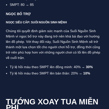
SMPT: 80 → 85
NGỌC BỔ TRỢ
NGỌC SIÊU CẤP: SUỐI NGUỒN SINH MỆNH
Chúng tôi quyết định giảm sức mạnh của Suối Nguồn Sinh
Mệnh vì ngọc bổ trợ này đang trở nên khá bá đạo với hướng
lên đồ phép. Với thay đổi này, Suối Nguồn Sinh Mệnh sẽ trở
thành một lựa chọn tốt cho người chơi hỗ trợ, đồng thời cũng
trở nên phù hợp hơn với những người chơi có lối lên đồ phép
về cuối trận.
Tỷ lệ hồi máu theo SMPT lên đồng minh: 40% →
30%
Tỷ lệ hồi máu theo SMPT lên bản thân: 20% →
10%
TƯỚNG XOAY TUA MIỄN
PHÍ