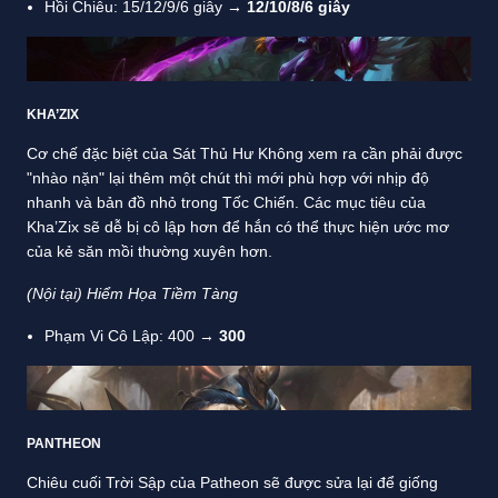
Hồi Chiêu: 15/12/9/6 giây
→
12/10/8/6 giây
KHA’ZIX
Cơ chế đặc biệt của Sát Thủ Hư Không xem ra cần phải được
"nhào nặn" lại thêm một chút thì mới phù hợp với nhịp độ
nhanh và bản đồ nhỏ trong Tốc Chiến. Các mục tiêu của
Kha’Zix sẽ dễ bị cô lập hơn để hắn có thể thực hiện ước mơ
của kẻ săn mồi thường xuyên hơn.
(Nội tại) Hiểm Họa Tiềm Tàng
Phạm Vi Cô Lập: 400 →
300
PANTHEON
Chiêu cuối Trời Sập của Patheon sẽ được sửa lại để giống