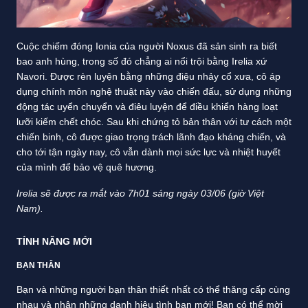
Cuộc chiếm đóng Ionia của người Noxus đã sản sinh ra biết
bao anh hùng, trong số đó chẳng ai nổi trội bằng Irelia xứ
Navori. Được rèn luyện bằng những điệu nhảy cổ xưa, cô áp
dụng chính môn nghệ thuật này vào chiến đấu, sử dụng những
động tác uyển chuyển và điêu luyện để điều khiển hàng loạt
lưỡi kiếm chết chóc. Sau khi chứng tỏ bản thân với tư cách một
chiến binh, cô được giao trọng trách lãnh đạo kháng chiến, và
cho tới tận ngày nay, cô vẫn dành mọi sức lực và nhiệt huyết
của mình để bảo vệ quê hương.
Irelia sẽ được ra mắt vào 7h01 sáng ngày 03/06 (giờ Việt
Nam).
TÍNH NĂNG MỚI
BẠN THÂN
Bạn và những người bạn thân thiết nhất có thể thăng cấp cùng
nhau và nhận những danh hiệu tình bạn mới! Bạn có thể mời