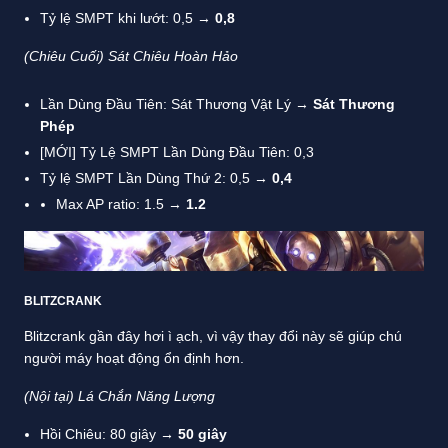
Tỷ lệ SMPT khi lướt: 0,5 →
0,8
(Chiêu Cuối) Sát Chiêu Hoàn Hảo
Lần Dùng Đầu Tiên: Sát Thương Vật Lý →
Sát Thương
Phép
[MỚI] Tỷ Lệ SMPT Lần Dùng Đầu Tiên: 0,3
Tỷ lệ SMPT Lần Dùng Thứ 2: 0,5 →
0,4
Max AP ratio: 1.5 →
1.2
BLITZCRANK
Blitzcrank gần đây hơi ì ạch, vì vậy thay đổi này sẽ giúp chú
người máy hoạt động ổn định hơn.
(Nội tại) Lá Chắn Năng Lượng
Hồi Chiêu: 80 giây
→ 50 giây