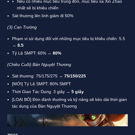
Nếu có nhiều mục tiêu trúng đòn, mục tiêu xa Xin Zhao
nhất sẽ bị khiêu chiến
Sát thương lên lính giảm đi 50%
(3)
Can Trường
Phạm vi sử dụng đối với những mục tiêu bị khiêu chiến: 5.5
→
8.5
Tỷ Lệ SMPT: 60% →
80%
(Chiêu Cuối) Bán Nguyệt Thương
Sát thương: 75/175/275 →
75/150/225
[MỚI] Tỷ Lệ SMPT: 80% SMPT
Thời Gian Tác Dụng: 3 giây →
5 giây
[LOẠI BỎ] Đòn đánh thường và kỹ năng sẽ kéo dài thời gian
tác dụng của Bán Nguyệt Thương