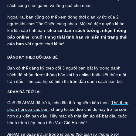
cách cùng chơi game và tặng quà cho nhau.
Ngoài ra, bạn cũng có thể xem dòng thời gian ký ức của 2
người khi chơi Tốc Chiến cùng nhau. Một số đặc quyền khác
khi lên cấp tình bạn:
chia sẻ danh sách tướng, nhận thông
báo online, chuỗi trạng thái tình bạn
và
hiển thị trạng thái
của bạn
với người chơi khác!
ĐĂNG KÝ THEO DÕI BẠN BÈ
Bạn có thể đăng ký theo dõi 3 người bạn bất kỳ trong danh
sách để nhận được thông báo khi họ online hoặc kết thúc một
trận đấu. Tên của họ sẽ hiển thị trên đầu danh sách bạn bè.
ARAM ĐÃ TRỞ LẠI
Chế độ ARAM đã trở lại cho lần thử nghiệm tiếp theo.
Thể theo
phản hồi của các bạn
, chúng tôi sẽ đưa chế độ này trở lại sớm
hơn dự kiến ban đầu. Hãy mặc đồ thật ấm áp để bắt đầu cuộc
hành trình tiếp theo trên Vực Gió Hú nhé!
ARAM sẽ quay trở lại trong khoảng thời gian từ tháng 6 tới