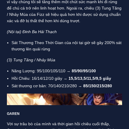
vì vậy chúng tôi sẽ tăng thêm một chút sức mạnh khi đi rừng
để chú cá trở nên linh hoạt hơn. Ngoài ra, chiêu (3) Tung Tăng
/ Nhảy Múa của Fizz sẽ hiệu quả hơn khi được sử dụng chuẩn
xác và đỡ bị thất thế hơn khi dùng trượt.
(Nội tại) Đinh Ba Hải Thạch
Sát Thương Theo Thời Gian của nội tại giờ sẽ gây 200% sát
thương lên quái rừng
(3) Tung Tăng / Nhảy Múa
Năng Lượng: 95/100/105/110 →
85/90/95/100
Hồi Chiêu: 16/14/12/10 giây →
15,5/13,5/11,5/9,5 giây
Sát thương cơ bản: 70/140/210/280 →
85/150/215/280
GAREN
Với sự trâu bò của mình và thời gian hồi chiêu cuối thấp,