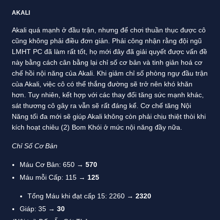
AKALI
Akali quá mạnh ở đầu trận, nhưng để chơi thuần thục được cô
cũng không phải điều đơn giản. Phải công nhận rằng đội ngũ
LMHT PC đã làm rất tốt, họ mới đây đã giải quyết được vấn đề
này bằng cách cân bằng lại chỉ số cơ bản và tinh giản hoá cơ
chế hồi nội năng của Akali. Khi giảm chỉ số phòng ngự đầu trận
của Akali, việc cô có thể thắng đường sẽ trở nên khó khăn
hơn. Tuy nhiên, kết hợp với các thay đổi tăng sức mạnh khác,
sát thương cô gây ra vẫn sẽ rất đáng kể. Cơ chế tăng Nội
Năng tối đa mới sẽ giúp Akali không còn phải chịu thiệt thòi khi
kích hoạt chiêu (2) Bom Khói ở mức nội năng đầy nữa.
Chỉ Số Cơ Bản
Máu Cơ Bản: 650 →
570
Máu mỗi Cấp: 115 →
125
Tổng Máu khi đạt cấp 15: 2260 →
2320
Giáp: 35 →
30