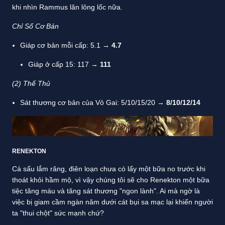
khi nhìn Rammus lăn lông lốc nữa.
Chỉ Số Cơ Bản
Giáp cơ bản mỗi cấp: 5.1 →
4.7
Giáp ở cấp 15: 117 →
111
(2) Thế Thủ
Sát thương cơ bản của Vỏ Gai: 5/10/15/20 →
8/10/12/14
RENEKTON
Cá sấu lắm răng, điên loạn chưa có lấy một bữa no trước khi
thoát khỏi hầm mộ, vì vậy chúng tôi sẽ cho Renekton một bữa
tiệc tăng máu và tăng sát thương "ngon lành". Ai mà ngờ là
việc bị giam cầm ngàn năm dưới cát bụi sa mạc lại khiến người
ta "thui chột" sức mạnh chứ?