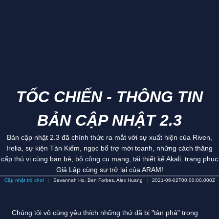
TỐC CHIẾN - THÔNG TIN
BẢN CẬP NHẬT 2.3
Bản cập nhật 2.3 đã chính thức ra mắt với sự xuất hiện của Riven,
Irelia, sự kiện Tàn Kiếm, ngọc bổ trợ mới toanh, những cách thăng
cấp thú vị cùng bạn bè, bộ công cụ mạng, tái thiết kế Akali, trang phục
Giả Lập cùng sự trở lại của ARAM!
Cập nhật trò chơi
Savannah Ho, Ben Forbes, Alex Huang
2021-06-02T00:00:00.000Z
Chúng tôi vô cùng yêu thích những thứ đã bị "tàn phá" trong