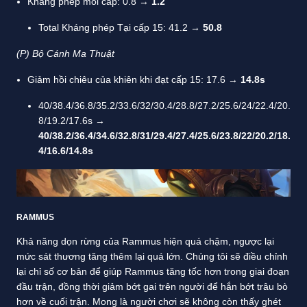
Kháng phép mỗi cấp: 0.8 →
1.2
Total Kháng phép Tại cấp 15: 41.2 →
50.8
(P) Bộ Cánh Ma Thuật
Giảm hồi chiêu của khiên khi đạt cấp 15: 17.6 →
14.8s
40/38.4/36.8/35.2/33.6/32/30.4/28.8/27.2/25.6/24/22.4/20.
8/19.2/17.6s →
40/38.2/36.4/34.6/32.8/31/29.4/27.4/25.6/23.8/22/20.2/18.
4/16.6/14.8s
RAMMUS
Khả năng dọn rừng của Rammus hiện quá chậm, ngược lại
mức sát thương tăng thêm lại quá lớn. Chúng tôi sẽ điều chỉnh
lại chỉ số cơ bản để giúp Rammus tăng tốc hơn trong giai đoạn
đầu trận, đồng thời giảm bớt gai trên người để hắn bớt trâu bò
hơn về cuối trận. Mong là người chơi sẽ không còn thấy ghét