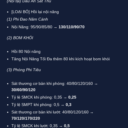
(Nội tại) Dấu Ấn Sát Thủ
[LOẠI BỎ] Hồi lại nội năng
(1)
Phi Đao Năm Cánh
Nội Năng: 95/90/85/80 →
130/110/90/70
(2)
BOM KHÓI
Hồi 80 Nội năng
Tăng Nội Năng Tối Đa thêm 80 khi kích hoạt bom khói
(3)
Phóng Phi Tiêu
Sát thương cơ bản khi phóng: 40/80/120/160 →
30/60/90/120
Tỷ lệ SMCK khi phóng: 0,35 →
0,25
Tỷ lệ SMPT khi phóng: 0,5 →
0,3
Sát thương cơ bản khi lướt: 40/80/120/160 →
70/120/170/220
Tỷ lệ SMCK khi lướt: 0,35 →
0,5