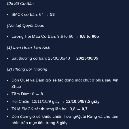
Chỉ Số Cơ Bản
SMCK cơ bản: 64 →
58
(Nội tại) Quyết Đoán
Lượng Hồi Máu Cơ Bản: 9.6 to 60 →
6.8 to 60o
(1)
Liên Hoàn Tam Kích
Sát thương cơ bản: 25/30/35/40 →
20/25/30/35
(2)
Phong Lôi Thương
Đòn Quét và Đâm giờ sẽ tác động một chút ở phía sau Xin
Zhao
Tầm Đâm: 6 →
8
Hồi Chiêu: 12/11/10/9 giây →
12/10,5/9/7,5 giây
Tỷ lệ SMCK sát thương lần hai: 0,8 →
0,7
Đòn đâm giờ sẽ khiêu chiến Tướng/Quái Rừng và cho tầm
nhìn trên mục tiêu trong 3 giây