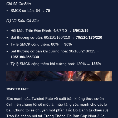
Chỉ Số Cơ Bản
SMCK cơ bản: 64 →
70
(1) Vũ Điệu Cá Sấu
Hồi Máu Trên Đòn Đánh: 4/6/8/10 →
6/9/12/15
Sát thương cơ bản: 60/110/160/210 →
70/120/170/220
Tỷ lệ SMCK cộng thêm: 80% →
90%
Sát thương cơ bản khi cường hoá: 90/165/240/315 →
105/180/255/330
Tỷ lệ SMCK cộng thêm khi cường hoá: 120% →
135%
TWISTED FATE
Sức mạnh của Twisted Fate về cuối trận không thực sự ổn
định nên chúng tôi sẽ một lần nữa tăng sức mạnh cho các lá
bài. Chúng tôi sẽ chuyển một phần Tốc Độ Đánh từ chiêu (3)
Tráo Bài thành nội tại. Trong Thông Tin Bản Cập Nhật 2.2c,