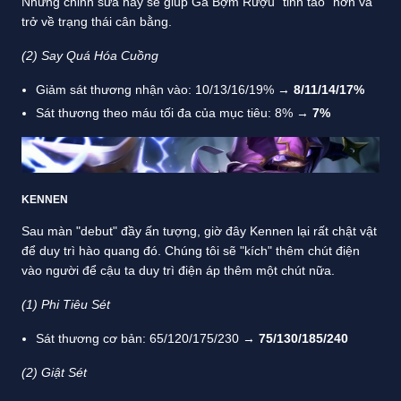
Những chỉnh sửa này sẽ giúp Gã Bợm Rượu "tỉnh táo" hơn và
trở về trạng thái cân bằng.
(2) Say Quá Hóa Cuồng
Giảm sát thương nhận vào: 10/13/16/19% →
8/11/14/17%
Sát thương theo máu tối đa của mục tiêu: 8% →
7%
KENNEN
Sau màn "debut" đầy ấn tượng, giờ đây Kennen lại rất chật vật
để duy trì hào quang đó. Chúng tôi sẽ "kích" thêm chút điện
vào người để cậu ta duy trì điện áp thêm một chút nữa.
(1) Phi Tiêu Sét
Sát thương cơ bản: 65/120/175/230 →
75/130/185/240
(2) Giật Sét