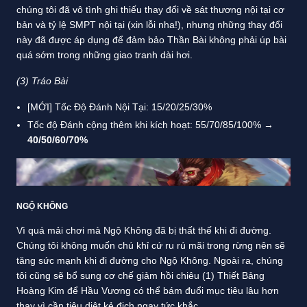
chúng tôi đã vô tình ghi thiếu thay đổi về sát thương nội tại cơ
bản và tỷ lệ SMPT nội tại (xin lỗi nha!), nhưng những thay đổi
này đã được áp dụng để đảm bảo Thần Bài không phải úp bài
quá sớm trong những giao tranh dài hơi.
(3)
Tráo Bài
[MỚI] Tốc Độ Đánh Nội Tại: 15/20/25/30%
Tốc độ Đánh cộng thêm khi kích hoạt: 55/70/85/100% →
40/50/60/70%
NGỘ KHÔNG
Vì quá mải chơi mà Ngộ Không đã bị thất thế khi đi đường.
Chúng tôi không muốn chú khỉ cứ ru rú mãi trong rừng nên sẽ
tăng sức mạnh khi đi đường cho Ngộ Không. Ngoài ra, chúng
tôi cũng sẽ bổ sung cơ chế giảm hồi chiêu (1) Thiết Bảng
Hoàng Kim để Hầu Vương có thể bám đuổi mục tiêu lâu hơn
thay vì cần tiêu diệt kẻ địch ngay tức khắc.