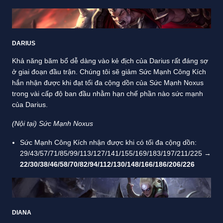
DARIUS
Khả năng băm bổ dễ dàng vào kẻ địch của Darius rất đáng sợ
ở giai đoạn đầu trận. Chúng tôi sẽ giảm Sức Mạnh Công Kích
hắn nhận được khi đạt tối đa cộng dồn của Sức Mạnh Noxus
trong vài cấp độ ban đầu nhằm hạn chế phần nào sức mạnh
của Darius.
(Nội tại) Sức Mạnh Noxus
Sức Mạnh Công Kích nhận được khi có tối đa cộng dồn:
29/43/57/71/85/99/113/127/141/155/169/183/197/211/225 →
22/30/38/46/58/70/82/94/112/130/148/166/186/206/226
DIANA