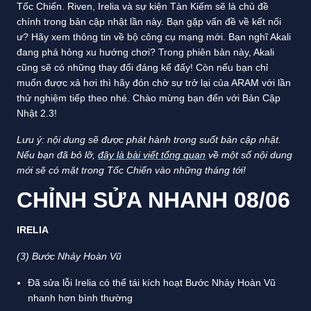
Tốc Chiến. Riven, Irelia và sự kiện Tàn Kiếm sẽ là chủ đề
chính trong bản cập nhật lần này. Bạn gặp vấn đề về kết nối
ư? Hãy xem thông tin về bộ công cụ mạng mới. Bạn nghĩ Akali
đang phá hỏng xu hướng chơi? Trong phiên bản này, Akali
cũng sẽ có những thay đổi đáng kể đấy! Còn nếu bạn chỉ
muốn được xả hơi thì hãy đón chờ sự trở lại của ARAM với lần
thử nghiệm tiếp theo nhé. Chào mừng bạn đến với Bản Cập
Nhật 2.3!
Lưu ý: nội dung sẽ được phát hành trong suốt bản cập nhật.
Nếu bạn đã bỏ lỡ,
đây là bài viết tổng quan
về một số nội dung
mới sẽ có mặt trong Tốc Chiến vào những tháng tới!
CHỈNH SỬA NHANH 08/06
IRELIA
(3) Bước Nhảy Hoàn Vũ
Đã sửa lỗi Irelia có thể tái kích hoạt Bước Nhảy Hoàn Vũ
nhanh hơn bình thường