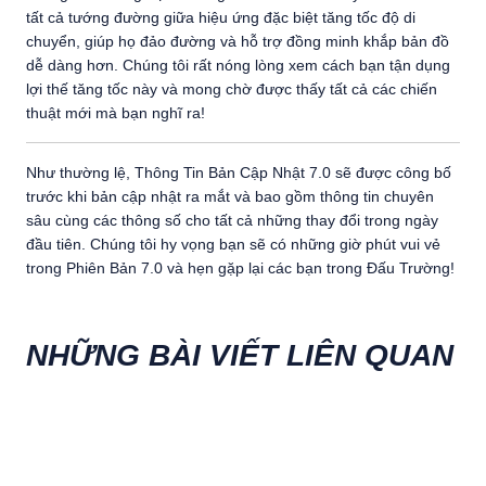
tất cả tướng đường giữa hiệu ứng đặc biệt tăng tốc độ di
chuyển, giúp họ đảo đường và hỗ trợ đồng minh khắp bản đồ
dễ dàng hơn. Chúng tôi rất nóng lòng xem cách bạn tận dụng
lợi thế tăng tốc này và mong chờ được thấy tất cả các chiến
thuật mới mà bạn nghĩ ra!
Như thường lệ, Thông Tin Bản Cập Nhật 7.0 sẽ được công bố
trước khi bản cập nhật ra mắt và bao gồm thông tin chuyên
sâu cùng các thông số cho tất cả những thay đổi trong ngày
đầu tiên. Chúng tôi hy vọng bạn sẽ có những giờ phút vui vẻ
trong Phiên Bản 7.0 và hẹn gặp lại các bạn trong Đấu Trường!
NHỮNG BÀI VIẾT LIÊN QUAN