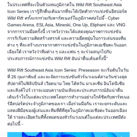
ในประเทศที่จะเป็นตัวแทนภูมิภาคใน
Wild Rift
Southeast Asia
Icon Series เรารู้สึกตื่นเต้นมากที่จะได้เปิดตัวการแข่งขันอีสปอร์ต
Wild Rift ครั้งแรกร่วมกับพาร์ทเนอร์ในภูมิภาคต่อไปนี้
- Cyber
Games Arena, ESL Asia, Mineski, One Up, Eliphant และ VNG
จากการร่วมมือครั้งนี้ เราหวังว่าจะได้แสดงคุณภาพการแข่งขัน
การริเริ่มความคิดสร้างสรรค์ และความยืดหยุ่นในการเล่นของทีม
ต่าง ๆ ที่จะสร้างบรรยากาศการแข่งขันในภูมิภาคเอเชียตะวันออก
เฉียงใต้ เราหวังว่าทีมต่าง ๆ และแฟน ๆ จะร่วมสนุกไปกับ
ประสบการณ์การแข่งขัน
Wild Rift
อันน่าตื่นเต้นครั้งนี้"
Wild Rift
Southeast Asia Icon Series: Preseason จะเริ่มต้นในวัน
ที่ 26 กุมภาพันธ์ และจะจัดการแข่งขันทัวร์นาเมนต์สามวันช่วงสุด
สัปดาห์ในฟิลิปปินส์ เวียดนาม ไทย ไต้หวัน มาเลเซีย อินโดนีเซีย
และสิงค์โปร์ เราจะมอบความบันเทิงและประสบการณ์อันน่าตื่น
เต้นเร้าใจในแต่ละประเทศโดยการทำงานอย่างใกล้ชิดกับพาร์ทเนอ
ร์อีสปอร์ตประจำภูมิภาคของเรา เมื่อร่วมมือกัน เราจะยกระดับและ
แสดงฝีมือของผู้เล่นและทีมที่ดีที่สุดในภูมิภาคเอเชียตะวันออกเฉียง
ใต้ รายละเอียดวันที่ทั้งหมดของทัวร์นาเมนต์ในแต่ละประเทศมีดัง
ต่อไปนี้ -