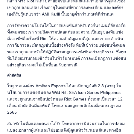
กล่าว ทาง Riot ก็ได้รับคำยอมรับและหนักแน่นว่าเอกสารผู้เล่นของ
เขาถูกปลอมแปลงเรื่องอายุในตอนที่ทำการลงทะเบียน และองค์กร
เองก็รับรู้แต่แรกว่า AMI Karlll นั้นอายุต่ำกว่าเกณฑ์ที่กำหนด
การรักษาความโปร่งใสในการแข่งขันสำหรับทัวร์นาเมนต์อีสปอร์ต
ทั้งหมดของเรา รวมถึงความปลอดภัยและความเป็นอยู่ของทีมแข่ง
มืออาชีพคือเรื่องที่ Riot ให้ความสำคัญมากที่สุด และเราจะดำเนิน
การกับการละเมิดกฎเช่นนี้อย่างจริงจัง ทีมที่เข้าร่วมแข่งขันทั้งหมด
ของเราถูกคาดหวังให้ปฏิบัติตามกฎการแข่งขันอย่างยุติธรรม ซึ่งทุก
ทีมได้ยอมรับก่อนเข้าร่วมในทัวร์นาเมนต์ การละเมิดกฎการแข่งขัน
อย่างยุติธรรมจะไม่เป็นที่ยอมรับทุกกรณี
คำตัดสิน
ในฐานะองค์กร Amihan Esports ได้ละเมิดกฎข้อที่ 2.3 (อายุ) ใน
นโยบายการแข่งขันของ Wild Rift SEA Icon Series Philippines
และจะถูกแบนจากอีสปอร์ตของ Riot Games ทั้งหมดเป็นเวลา 12
เดือน คำตัดสินมีผลทันที โทษแบนจะถูกยกเลิกในเดือนกรกฎาคม
2565
สมาชิกในทีมแต่ละคนจะได้รับโทษจากการมีส่วนร่วมในการปลอม
แปลงเอกสารผู้เล่นและไม่ยอมแจ้งผู้ดูแลทัวร์นาเมนต์และทางอีส