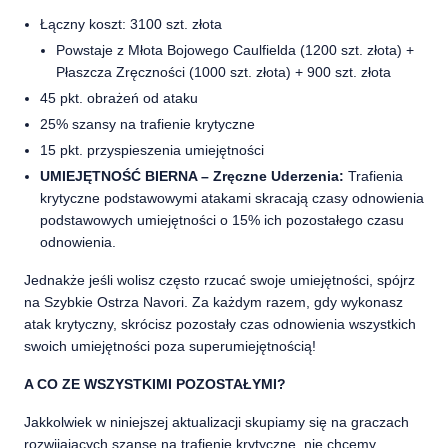
Łączny koszt: 3100 szt. złota
Powstaje z Młota Bojowego Caulfielda (1200 szt. złota) +
Płaszcza Zręczności (1000 szt. złota) + 900 szt. złota
45 pkt. obrażeń od ataku
25% szansy na trafienie krytyczne
15 pkt. przyspieszenia umiejętności
UMIEJĘTNOŚĆ BIERNA – Zręczne Uderzenia:
Trafienia
krytyczne podstawowymi atakami skracają czasy odnowienia
podstawowych umiejętności o 15% ich pozostałego czasu
odnowienia.
Jednakże jeśli wolisz często rzucać swoje umiejętności, spójrz
na Szybkie Ostrza Navori. Za każdym razem, gdy wykonasz
atak krytyczny, skrócisz pozostały czas odnowienia wszystkich
swoich umiejętności poza superumiejętnością!
A CO ZE WSZYSTKIMI POZOSTAŁYMI?
Jakkolwiek w niniejszej aktualizacji skupiamy się na graczach
rozwijających szansę na trafienie krytyczne, nie chcemy