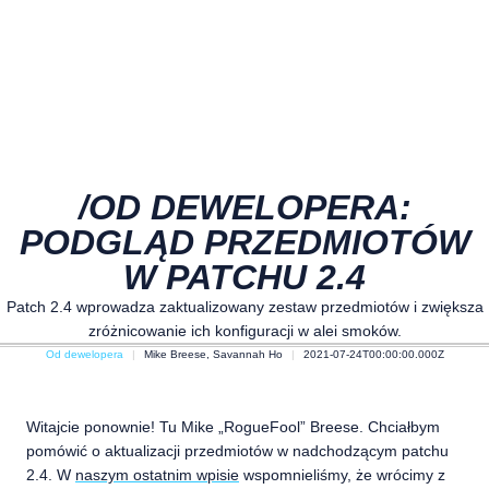
/OD DEWELOPERA:
PODGLĄD PRZEDMIOTÓW
W PATCHU 2.4
Patch 2.4 wprowadza zaktualizowany zestaw przedmiotów i zwiększa
zróżnicowanie ich konfiguracji w alei smoków.
Od dewelopera
Mike Breese, Savannah Ho
2021-07-24T00:00:00.000Z
Witajcie ponownie! Tu Mike „RogueFool” Breese. Chciałbym
pomówić o aktualizacji przedmiotów w nadchodzącym patchu
2.4. W
naszym ostatnim wpisie
wspomnieliśmy, że wrócimy z