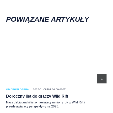
POWIĄZANE ARTYKUŁY
OD DEWELOPERA
2025-01-08T03:00:00.000Z
OD 
Doroczny list do graczy Wild Rift
Wil
Nasz debiutancki list omawiający miniony rok w Wild Rift i
Patr
przedstawiający perspektywy na 2025.