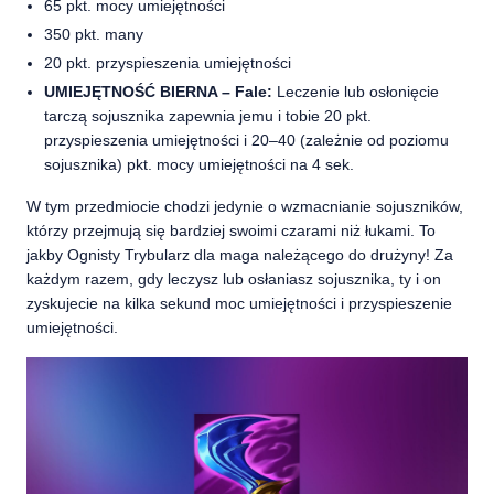
65 pkt. mocy umiejętności
350 pkt. many
20 pkt. przyspieszenia umiejętności
UMIEJĘTNOŚĆ BIERNA – Fale:
Leczenie lub osłonięcie
tarczą sojusznika zapewnia jemu i tobie 20 pkt.
przyspieszenia umiejętności i 20–40 (zależnie od poziomu
sojusznika) pkt. mocy umiejętności na 4 sek.
W tym przedmiocie chodzi jedynie o wzmacnianie sojuszników,
którzy przejmują się bardziej swoimi czarami niż łukami. To
jakby Ognisty Trybularz dla maga należącego do drużyny! Za
każdym razem, gdy leczysz lub osłaniasz sojusznika, ty i on
zyskujecie na kilka sekund moc umiejętności i przyspieszenie
umiejętności.