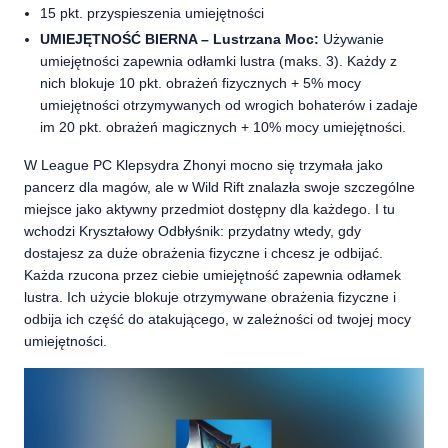
15 pkt. przyspieszenia umiejętności
UMIEJĘTNOŚĆ BIERNA – Lustrzana Moc:
Używanie
umiejętności zapewnia odłamki lustra (maks. 3). Każdy z
nich blokuje 10 pkt. obrażeń fizycznych + 5% mocy
umiejętności otrzymywanych od wrogich bohaterów i zadaje
im 20 pkt. obrażeń magicznych + 10% mocy umiejętności.
W League PC Klepsydra Zhonyi mocno się trzymała jako
pancerz dla magów, ale w Wild Rift znalazła swoje szczególne
miejsce jako aktywny przedmiot dostępny dla każdego. I tu
wchodzi Kryształowy Odbłyśnik: przydatny wtedy, gdy
dostajesz za duże obrażenia fizyczne i chcesz je odbijać.
Każda rzucona przez ciebie umiejętność zapewnia odłamek
lustra. Ich użycie blokuje otrzymywane obrażenia fizyczne i
odbija ich część do atakującego, w zależności od twojej mocy
umiejętności.