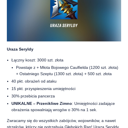
Uraza Seryldy
Łączny koszt: 3000 szt. złota
Powstaje z + Młota Bojowego Caulfielda (1200 szt. złota)
+ Ostatniego Szeptu (1300 szt. złota) + 500 szt. złota
40 pkt. obrażeń od ataku
15 pkt. przyspieszenia umiejętności
30% przebicia pancerza
UNIKALNE – Przenikliwe Zimno
: Umiejętności zadające
obrażenia spowalniają wrogów o 30% na 1 sek.
Zwracamy się do wszystkich zabójców, wojowników, a nawet
strzelców, którzy nie potrzebują Głębokich Ran! Uraza Seryldy