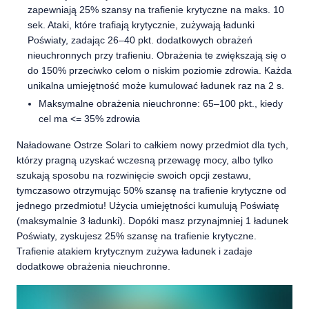
zapewniają 25% szansy na trafienie krytyczne na maks. 10
sek. Ataki, które trafiają krytycznie, zużywają ładunki
Poświaty, zadając 26–40 pkt. dodatkowych obrażeń
nieuchronnych przy trafieniu. Obrażenia te zwiększają się o
do 150% przeciwko celom o niskim poziomie zdrowia. Każda
unikalna umiejętność może kumulować ładunek raz na 2 s.
Maksymalne obrażenia nieuchronne: 65–100 pkt., kiedy
cel ma <= 35% zdrowia
Naładowane Ostrze Solari to całkiem nowy przedmiot dla tych,
którzy pragną uzyskać wczesną przewagę mocy, albo tylko
szukają sposobu na rozwinięcie swoich opcji zestawu,
tymczasowo otrzymując 50% szansę na trafienie krytyczne od
jednego przedmiotu! Użycia umiejętności kumulują Poświatę
(maksymalnie 3 ładunki). Dopóki masz przynajmniej 1 ładunek
Poświaty, zyskujesz 25% szansę na trafienie krytyczne.
Trafienie atakiem krytycznym zużywa ładunek i zadaje
dodatkowe obrażenia nieuchronne.