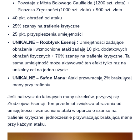
Powstaje z Młota Bojowego Caulfielda (1200 szt. złota) +
Płaszcza Zręczności (1000 szt. złota) + 900 szt. złota
40 pkt. obrażeń od ataku
25% szansy na trafienie krytyczne
25 pkt. przyspieszenia umiejętności
UNIKALNE – Rozbłysk Esencji:
Umiejętności zadające
obrażenia i wzmocnione ataki zadają 10 pkt. dodatkowych
obrażeń fizycznych + 70% szansy na trafienie krytyczne. Ta
sama umiejętność może aktywować ten efekt tylko raz na
unikalny cel na jedno użycie.
UNIKALNE – Syfon Many:
Ataki przywracają 2% brakującej
many przy trafieniu.
Jeśli należysz do łaknących many strzelców, przyjrzyj się
Złodziejowi Esencji. Ten przedmiot zwiększa obrażenia od
umiejętności i wzmocnione ataki w oparciu o szansę na
trafienie krytyczne, jednocześnie przywracając brakującą manę
przy każdym ataku.