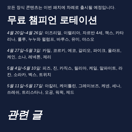
모든 장식 콘텐츠는 이번 패치에 차례로 출시될 예정입니다.
무료 챔피언 로테이션
4월 20일~4월 26일
: 이즈리얼, 이렐리아, 자르반 4세, 잭스, 카타
리나, 룰루, 누누와 윌럼프, 바루스, 유미, 야스오
4월 27일~5월 3일
: 카밀, 코르키, 에코, 갈리오, 파이크, 올라프,
케인, 소나, 레넥톤, 제리
5월 4일~5월 10일
: 피즈, 진, 카직스, 릴리아, 케일, 말파이트, 라
칸, 소라카, 벡스, 트위치
5월 11일~5월 17일
: 아칼리, 케이틀린, 그레이브즈, 케넨, 세나,
쓰레쉬, 트리스타나, 오공, 워윅, 제드
관련 글