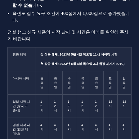
할 수 없습니다.
숙련도 점수 요구 조건이 400점에서 1,000점으로 증가했습니
다.
전설 랭크 신규 시즌의 시작 날짜 및 시간은 아래를 확인해 주시
기 바랍니다.
잠금 해제
첫 잠금 해제: 2023년 5월 4일 목요일 11시 베이징 시간
첫 잠금 해제: 2023년 5월 4일 목요일 3시 협정 세계시 (UTC)
아시아 서버
월
화
수
목
금
토
일
요
요
요
요
요
요
요
일
일
일
일
일
일
일
일일 시작 시
1
1
1
1
1
12
12
간 (중국 표
2
2
2
2
2
시
시
준시)
시
시
시
시
시
일일 시작 시
4
4
4
4
4
4
4
간 (협정 세
시
시
시
시
시
시
시
계시)