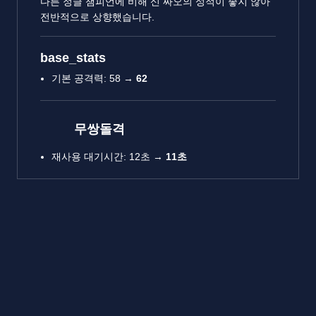
다른 정글 챔피언에 비해 신 짜오의 성적이 좋지 않아
전반적으로 상향했습니다.
base_stats
기본 공격력: 58 →
62
무쌍돌격
재사용 대기시간: 12초 →
11초