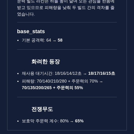
문력 빌드 라칸은 하늘 높이 날며 모든 관심을 한몸에
받고 있으므로 피해량을 낮춰 두 빌드 간의 격차를 줄
였습니다.
base_stats
기본 공격력: 64 →
58
화려한 등장
재사용 대기시간: 18/16/14/12초 →
18/17/16/15초
피해량: 70/140/210/280 + 주문력의 70% →
70/135/200/265 + 주문력의 55%
전쟁무도
보호막 주문력 계수: 80% →
65%