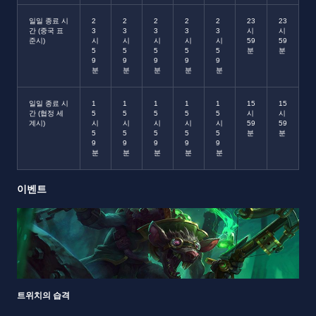
일일 종료 시
2
2
2
2
2
23
23
간 (중국 표
3
3
3
3
3
시
시
준시)
시
시
시
시
시
59
59
5
5
5
5
5
분
분
9
9
9
9
9
분
분
분
분
분
일일 종료 시
1
1
1
1
1
15
15
간 (협정 세
5
5
5
5
5
시
시
계시)
시
시
시
시
시
59
59
5
5
5
5
5
분
분
9
9
9
9
9
분
분
분
분
분
이벤트
트위치의 습격