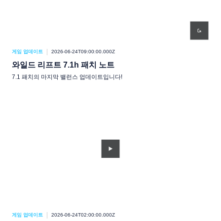
게임 업데이트
2026-06-24T09:00:00.000Z
와일드 리프트 7.1h 패치 노트
7.1 패치의 마지막 밸런스 업데이트입니다!
게임 업데이트
2026-06-24T02:00:00.000Z