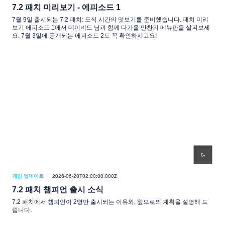
7.2 패치 미리보기 - 에피소드 1
7월 9일 출시되는 7.2 패치: 포식 시간의 맛보기를 준비했습니다. 패치 미리
보기 에피소드 1에서 데이비드 님과 함께 다가올 만찬의 메뉴판을 살펴보세
요. 7월 3일에 공개되는 에피소드 2도 꼭 확인하시고요!
게임 업데이트
2026-06-20T02:00:00.000Z
7.2 패치 챔피언 출시 소식
7.2 패치에서 챔피언이 2명만 출시되는 이유와, 앞으로의 계획을 설명해 드
립니다.