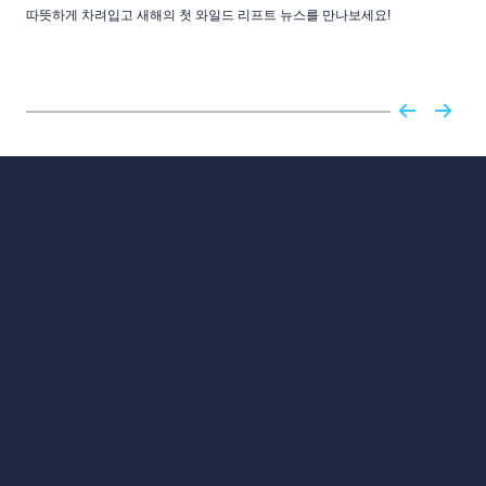
따뜻하게 차려입고 새해의 첫 와일드 리프트 뉴스를 만나보세요!
글로
할 
가 
축하