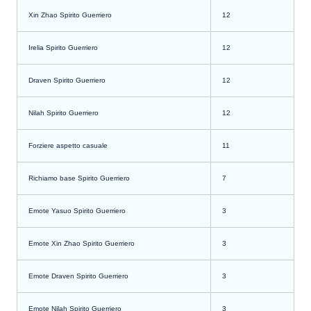
Xin Zhao Spirito Guerriero
12
Irelia Spirito Guerriero
12
Draven Spirito Guerriero
12
Nilah Spirito Guerriero
12
Forziere aspetto casuale
11
Richiamo base Spirito Guerriero
7
Emote Yasuo Spirito Guerriero
3
Emote Xin Zhao Spirito Guerriero
3
Emote Draven Spirito Guerriero
3
Emote Nilah Spirito Guerriero
3