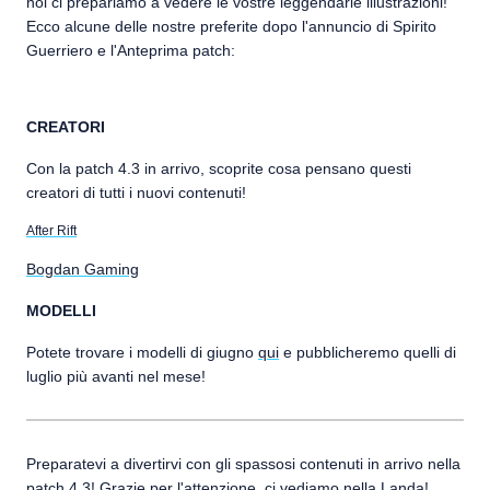
noi ci prepariamo a vedere le vostre leggendarie illustrazioni!
Ecco alcune delle nostre preferite dopo l'annuncio di Spirito
Guerriero e l'Anteprima patch:
CREATORI
Con la patch 4.3 in arrivo, scoprite cosa pensano questi
creatori di tutti i nuovi contenuti!
After Rift
Bogdan Gaming
MODELLI
Potete trovare i modelli di giugno
qui
e pubblicheremo quelli di
luglio più avanti nel mese!
Preparatevi a divertirvi con gli spassosi contenuti in arrivo nella
patch 4.3! Grazie per l'attenzione, ci vediamo nella Landa!