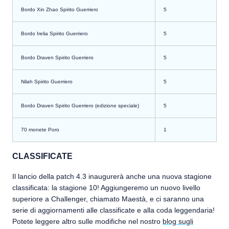
Bordo Xin Zhao Spirito Guerriero
5
Bordo Irelia Spirito Guerriero
5
Bordo Draven Spirito Guerriero
5
Nilah Spirito Guerriero
5
Bordo Draven Spirito Guerriero (edizione speciale)
5
70
monete Poro
1
CLASSIFICATE
Il lancio della patch 4.3 inaugurerà anche una nuova stagione
classificata: la stagione 10! Aggiungeremo un nuovo livello
superiore a Challenger, chiamato Maestà, e ci saranno una
serie di aggiornamenti alle classificate e alla coda leggendaria!
Potete leggere altro sulle modifiche nel nostro
blog sugli