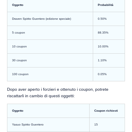
Oggetto
Probabilità
Draven Spirito Guerriero (edizione speciale)
0.50%
5
coupon
88.35%
10
coupon
10.00%
30
coupon
1.10%
100
coupon
0.05%
Dopo aver aperto i forzieri e ottenuto i coupon, potrete
riscattarli in cambio di questi oggetti:
Oggetto
Coupon richiesti
Yasuo Spirito Guerriero
15