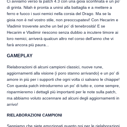
Ci avviamo verso la patch 4.3 con una gioia sconfinata e un po'
di grinta. Nilah è pronta a unirsi alla battaglia e a mettere a
ferro e fuoco i suoi nemici nella corsia del Drago. Ma se la
gioia non è nel vostro stile, non preoccupatevi! Con Hecarim e
Vladimir troverete anche un bel po' di tenebrosità! E se
Hecarim e Vladimir riescono senza dubbio a incutere timore ai
loro nemici, arriverà qualcun altro nel corso dell'anno che vi
farà ancora più paura...
GAMEPLAY
Rielaborazioni di alcuni campioni classici, nuove rune,
aggiornamenti alla visione (i poro stanno arrivando) e un po' di
amore in più per i supporti che ogni volta ci salvano le chiappe!
Con questa patch introdurremo un po' di tutto e, come sempre,
risparmieremo i dettagli più importanti per le note sulla patch,
ma abbiamo voluto accennare ad alcuni degli aggiornamenti in
arrivo!
RIELABORAZIONI CAMPIONI
Sappiamo che siete emozionati quanto noi per le rielaborazioni