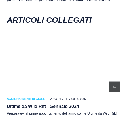
ARTICOLI COLLEGATI
AGGIORNAMENTI DI GIOCO
2024-01-29T17:00:00.000Z
AGG
Ultime da Wild Rift - Gennaio 2024
Fes
Wil
Preparatevi al primo appuntamento dell'anno con le Ultime da Wild Rift!
Ci s
l'or