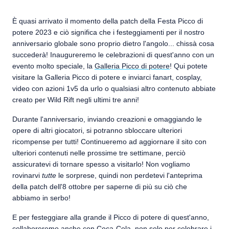
È quasi arrivato il momento della patch della Festa Picco di
potere 2023 e ciò significa che i festeggiamenti per il nostro
anniversario globale sono proprio dietro l'angolo... chissà cosa
succederà! Inaugureremo le celebrazioni di quest'anno con un
evento molto speciale, la
Galleria Picco di potere
! Qui potete
visitare la Galleria Picco di potere e inviarci fanart, cosplay,
video con azioni 1v5 da urlo o qualsiasi altro contenuto abbiate
creato per Wild Rift negli ultimi tre anni!
Durante l'anniversario, inviando creazioni e omaggiando le
opere di altri giocatori, si potranno sbloccare ulteriori
ricompense per tutti! Continueremo ad aggiornare il sito con
ulteriori contenuti nelle prossime tre settimane, perciò
assicuratevi di tornare spesso a visitarlo! Non vogliamo
rovinarvi
tutte
le sorprese, quindi non perdetevi l'anteprima
della patch dell'8 ottobre per saperne di più su ciò che
abbiamo in serbo!
E per festeggiare alla grande il Picco di potere di quest'anno,
collaboreremo anche con Coca-Cola, non solo per celebrare i