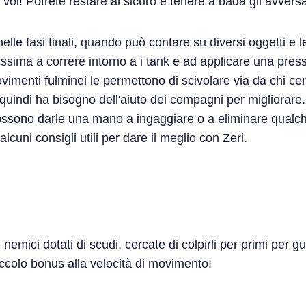
 voi! Potrete restare al sicuro e tenere a bada gli avversar
elle fasi finali, quando può contare su diversi oggetti e l
issima a correre intorno a i tank e ad applicare una pres
menti fulminei le permettono di scivolare via da chi cerca
 quindi ha bisogno dell'aiuto dei compagni per migliorare.
possono darle una mano a ingaggiare o a eliminare qualc
lcuni consigli utili per dare il meglio con Zeri.
nemici dotati di scudi, cercate di colpirli per primi per 
ccolo bonus alla velocità di movimento!