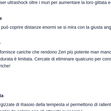
ser ultrashock oltre i muri per aumentare la loro gittata e
le
le può coprire distanze enormi se si mira con la giusta an
o
o fornisce cariche che rendono Zeri più potente man mano
durata è limitata. Cercate di eliminare qualcuno per cons
iche!
ta
rgizzate di Rasoio della tempesta vi permettono di rallenta