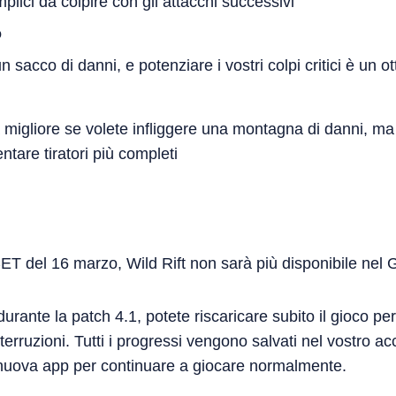
plici da colpire con gli attacchi successivi
o
n sacco di danni, e potenziare i vostri colpi critici è un o
 migliore se volete infliggere una montagna di danni, ma l
ntare tiratori più completi
CET del 16 marzo, Wild Rift non sarà più disponibile nel 
rante la patch 4.1, potete riscaricare subito il gioco per
erruzioni. Tutti i progressi vengono salvati nel vostro ac
a nuova app per continuare a giocare normalmente.