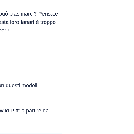
 può biasimarci? Pensate
sta loro fanart è troppo
eri!
on questi modelli
ild Rift: a partire da