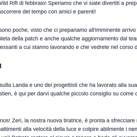
ld Rift di febbraio! Speriamo che vi siate divertiti a pre
 trascorrere del tempo con amici e parenti!
ono poche, visto che ci prepariamo all'imminente arrivo 
leta della patch e anche qualche aggiornamento dal team
ressanti a cui stanno lavorando e che vedrete nel corso d
I
ulla Landa e uno dei progettisti che ha lavorato alla su
ien, è qui per darvi qualche piccolo consiglio su come d
nos! Zeri, la nostra nuova tiratrice, è pronta a sfrecciare
ttimenti alla velocità della luce e colpire abilmente i ne