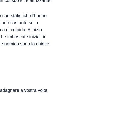
i col suo kit elettrizzante!
e sue statistiche l'hanno
sione costante sulla
 di colpirla. A inizio
 Le imboscate iniziali in
he nemico sono la chiave
guadagnare a vostra volta