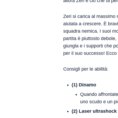
allora Zeri è ciò che fa per
Zeri si carica al massimo n
aiutata a crescere. È brav
squadra nemica. I suoi movi
partita è piuttosto debole,
giungla e i supporti che 
per il suo successo! Ecco a
Consigli per le abilità:
(1) Dinamo
Quando affrontate 
uno scudo e un pi
(2) Laser ultrashock