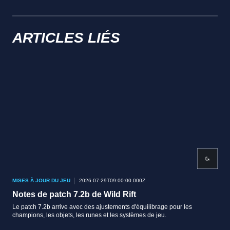
ARTICLES LIÉS
MISES À JOUR DU JEU
2026-07-29T09:00:00.000Z
MISE
Notes de patch 7.2b de Wild Rift
Not
Le patch 7.2b arrive avec des ajustements d'équilibrage pour les
Le p
champions, les objets, les runes et les systèmes de jeu.
cham
choi