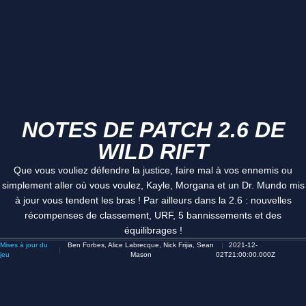
NOTES DE PATCH 2.6 DE
WILD RIFT
Que vous vouliez défendre la justice, faire mal à vos ennemis ou
simplement aller où vous voulez, Kayle, Morgana et un Dr. Mundo mis
à jour vous tendent les bras ! Par ailleurs dans la 2.6 : nouvelles
récompenses de classement, URF, 5 bannissements et des
équilibrages !
Mises à jour du
Ben Forbes, Alice Labrecque, Nick Frijia, Sean
2021-12-
jeu
Mason
02T21:00:00.000Z