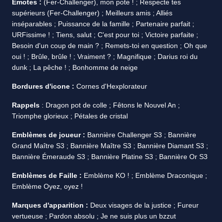
Emotes :
(Fer-Challenger), mon pote ! ; Respecte tes
supérieurs (Fer-Challenger) ; Meilleurs amis ; Alliés
inséparables ; Puissance de la famille ; Partenaire parfait ;
URFissime ! ; Tiens, salut ; C'est pour toi ; Victoire parfaite ;
Besoin d'un coup de main ? ; Remets-toi en question ; Oh que
oui ! ; Brûle, brûle ! ; Vraiment ? ; Magnifique ; Darius roi du
dunk ; La pêche ! ; Bonhomme de neige
Bordures d'icone :
Cornes d'Hexplorateur
Rappels
: Dragon pot de colle ; Fêtons le Nouvel An ;
Triomphe glorieux ; Pétales de cristal
Emblèmes de joueur :
Bannière Challenger S3 ; Bannière
Grand Maître S3 ; Bannière Maître S3 ; Bannière Diamant S3 ;
Bannière Émeraude S3 ; Bannière Platine S3 ; Bannière Or S3
Emblèmes de Faille :
Emblème KO ! ; Emblème Draconique ;
Emblème Oyez, oyez !
Marques d'apparition :
Deux visages de la justice ; Fureur
vertueuse ; Pardon absolu ; Je ne suis plus un bzzut