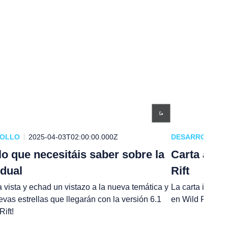
ROLLO
2025-04-03T02:00:00.000Z
DESARROLLO
lo que necesitáis saber sobre la
Carta a lo
dual
Rift
a vista y echad un vistazo a la nueva temática y
La carta inaugu
evas estrellas que llegarán con la versión 6.1
en Wild Rift y e
Rift!