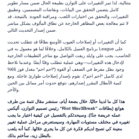
متتالية، لذا تمر التغييرات على التوازن بطبيعة الحال ضمن مسار تطوير
كامل يتضمن التحقق من البيانات، ونقاشات المصممين، وتطبيق
التغييرات، والتحقق من اختبارات اللعب، ومراقبة الجودة. بالنتيجة، قد
لا تتم معالجة بعض المظاهر الخارجة عن نطاق المألوف بشكل مباشر
ضمن إصدار التحديث التالي.
كما أن التغييرات أو إصلاحات العيوب الأوسع نطاقًا قد تتطلب تحديث
برنامج العميل بالكامل، وخلافًا لما هو معمول به في League على
الحاسب، يجب على وايلد ريفت التواصل مع متاجر التطبيقات الخارجية
لإدخال هذه التغييرات—وهي عملية تتطلب وقتًا أيضًا. وعندما نلاحظ
وجود بطل مفرط في الضعف أو القوة (*احم احم* معدل فوز 66%
لدى كاميل *احم احم*)، نقوم بإصدار إصلاحات طوارئ عاجلة. ومع
كمية الأبطال المقرر إصدارهم، نتوقع حدوث أمر مماثل بين الحين
والآخر.
هذا كل ما لدينا حاليًا. خلال بضعة أيام، سننشر مقال تتمة من طرف
رئيس تصميم التوازن، أليكس “Riot Wav3Break” هوانغ (بطاقات
عمله عريضة جدًا). وسيحدثكم بالتفصيل عن كيفية اختيار ما يجب
تغييره في مختلف مستويات المهارة، وسيستعرض مراحل عملية تغيير
معينة كي تصبح لديكم فكرة عن كل ما يجري خلالها. كما أنه يلعب
بالبطل زيد، سأختم بذلك.