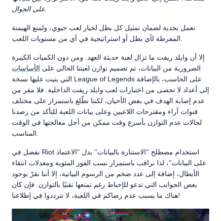
على الجوال.
نعمل بجدية لضمان تمثيل كل بطل لخيار لعب حيوي، ولمنع الهيمنة
المفرطة لأي بطل أو استراتيجية في أي من مستويات اللعب.
إلا أن وايلد ريفت ما تزال لعبة حديثة العهد. ومن دون الكميات الكبيرة
الضرورية من البيانات، تم تصميم توازن لعبتنا الحالي على
الأساسات
التي بنيت عليها نسخة League of Legends على الحاسب، بالإضافة
إلى أعداد لا تحصى من اختبارات لعب وايلد ريفت الداخلية. فلا مفر من
عدم إصابة الهدف في بعض الأحيان، لكننا نطّلع باستمرار على مختلف
قنوات آراء ومقترحات اللاعبين وعلى بيانات اللعبة للتأكد من رصدنا
لحالات عدم التوازن بأسرع وقت ممكن من أجل معالجتها في الوقت
المناسب.
نفضل في Riot استخدام مصطلح ''الاستنارة بالبيانات'' بدل ''الاعتماد
على البيانات''، لذا نراقب باستمرار نسب الفوز المئوية ومعدلات انتقاء
الأبطال، إضافة إلى عدد ضخم من الرسوم البيانية، إلا أننا نقرّ بوجود
بعض الجوانب التي تدعو للإحباط رغم تمتعها تقنيًا بالتوازن. فإن كان
هناك ما يسبب عدم رضاكم في اللعبة، لا تترددوا في إطلاعنا!