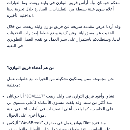
معكم جوناثان. وأنا أرأس فريق التوازن في وايلد ريفت، وما العبارات
أعلاه سوى عينة بسيطة من التعليقات… الصادرة خلال تجربة لعبنا
الداخلية الأخيرة.
وقد أردنا عرض مقدمة سريعة عن فريق توازن وايلد ريفت، من خلال
الحديث عن مسؤولياتنا وعن كيفية وضع خطط إصدارات التحديثات
لدينا. وسنطلعكم باستمرار على سير العمل مع تقدم العمل التطويري
في اللعبة.
من هم أعضاء فريق التوازن؟
نحن مجموعة ممن يمتلكون تشكيلة من الخبرات مع خلفيات عمل
مختلفة:
أنا جوناثان “JCM1117” تشاو. وأقود فريق التوازن في وايلد ريفت
منذ أكثر من سنة. وقد بلغت مستوى الأساتذة كأعلى مستوى لي
في لعبة LoL على الحاسب، كما بلغت أعلى التصنيفات في ألعاب
موبا أخرى على الجوال.
أليكس “Wav3Break” هوانغ يعمل في صفوف Riot منذ فترة
طويلة، حيث عمل على الأبطال والتوازن في LoL على الحاسب