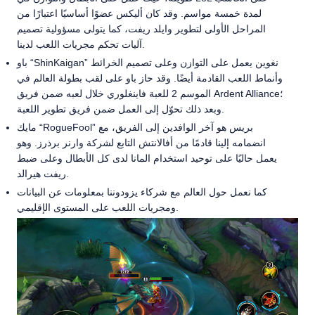
لمدة خمسة مواسم. وقد كان أليكس عضوًا أساسيًا اعتبارًا من
المراحل الأولى لتطوير وايلد ريفت، كما يتولى مسؤولية تصميم
آليات تحكم مجريات اللعب لدينا.
باو “ShinKaigan” نغوين يعمل على التوازن وعلى تصميم الخرائط
وأنماط اللعب القادمة أيضًا. وقد حاز باو على لقب بطولة العالم في
الموسم 2 للعبة فاينغلوري خلال لعبه ضمن فريق Ardent Alliance؛
وبعد ذلك تحوّل إلى العمل ضمن فريق تطوير اللعبة.
مايك “RogueFool” بريس هو آخر الوافدين إلى الفريق، مع
انضمامه إلينا قادمًا من أفالانتش التابع لشركة وارنر برذرز. وهو
يعمل حاليًا على توحيد استخدام المانا لدى كل الأبطال وعلى ضبط
ريفت هيرالد.
كما نعمل حول العالم مع شركاء يزودوننا بمعلومات عن البيانات
ومجريات اللعب على المستوى الإقليمي.