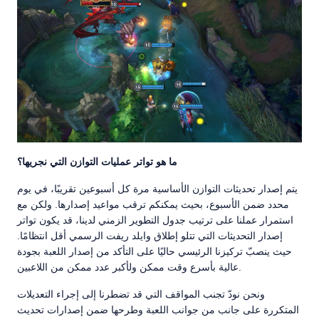
ما هو تواتر عمليات التوازن التي نجريها؟
يتم إصدار تحديثات التوازن الأساسية مرة كل أسبوعين تقريبًا، في يوم
محدد ضمن الأسبوع، بحيث يمكنكم ترقب مواعيد إصدارها. ولكن مع
استمرار عملنا على ترتيب جدول التطوير الزمني لدينا، قد يكون تواتر
إصدار التحديثات التي تتلو إطلاق وايلد ريفت الرسمي أقل انتظامًا.
حيث ينصبّ تركيزنا الرئيسي حاليًا على التأكد من إصدار اللعبة بجودة
عالية بأسرع وقت ممكن ولأكبر عدد ممكن من اللاعبين.
ونحن نودّ تجنب المواقف التي قد تضطرنا إلى إجراء التعديلات
المتكررة على جانب من جوانب اللعبة وطرحها ضمن إصدارات تحديث