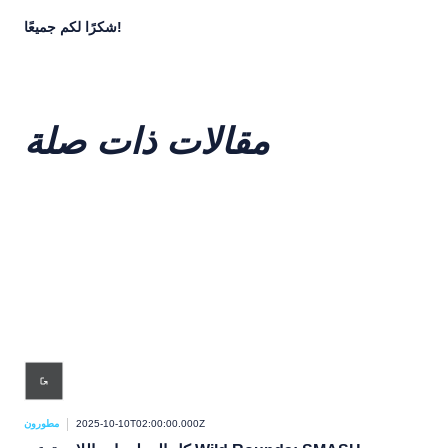
شكرًا لكم جميعًا!
مقالات ذات صلة
ورون
2025-10-10T02:00:00.000Z
مطورون