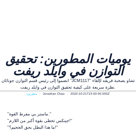
يوميات المطورين: تحقيق
التوازن في وايلد ريفت
انضموا إلى رئيس قسم التوازن جوناثان “JCM1117” تشاو بصحبة فريقه لإلقاء
نظرة سريعة على كيفية تحقيق التوازن في وايلد ريفت.
2020-10-21T15:00:00.000Z
Jonathan Chao
مطورون
''ماستر يي مفرط القوة.''
''جينكس تحظى بقوة أكبر من اللازم!''
''ما هذا البطل بحق الجحيم؟!''