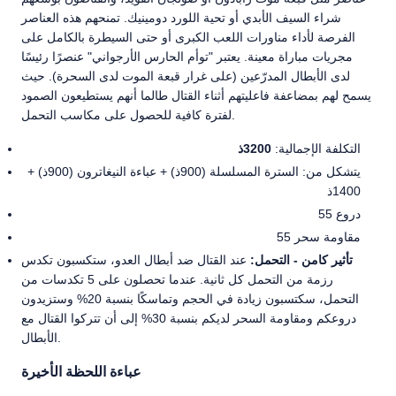
شراء السيف الأبدي أو تحية اللورد دومينيك. تمنحهم هذه العناصر
الفرصة لأداء مناورات اللعب الكبرى أو حتى السيطرة بالكامل على
مجريات مباراة معينة. يعتبر "توأم الحارس الأرجواني" عنصرًا رئيسًا
لدى الأبطال المدرّعين (على غرار قبعة الموت لدى السحرة). حيث
يسمح لهم بمضاعفة فاعليتهم أثناء القتال طالما أنهم يستطيعون الصمود
لفترة كافية للحصول على مكاسب التحمل.
التكلفة الإجمالية:
3200ذ
يتشكل من: السترة المسلسلة (900ذ) + عباءة النيغاترون (900ذ) +
1400ذ
55 دروع
55 مقاومة سحر
تأثير كامن - التحمل:
عند القتال ضد أبطال العدو، ستكسبون تكدس
رزمة من التحمل كل ثانية. عندما تحصلون على 5 تكدسات من
التحمل، سكتسبون زيادة في الحجم وتماسكًا بنسبة 20% وستزيدون
دروعكم ومقاومة السحر لديكم بنسبة 30% إلى أن تتركوا القتال مع
الأبطال.
عباءة اللحظة الأخيرة