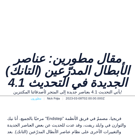
مقال مطورين: عناصر
الأبطال المدرّعين (التانك)
الجديدة في التحديث 4.1
يأتي التحديث 4.1 بعناصر جديدة إلى المتجر لأصدقائنا المكتنزين!
2023-03-08T02:00:00.000Z
Nick Frijia
مطورون
مرحبًا بالجميع، أنا نيك "Endstep" فريجيا، مصممٌ في فريق الأنظمة
والتوازن في وايلد ريفت، وقد عدت للحديث عن بعض العناصر الجديدة
والتغييرات الأخرى على نظام عناصر الأبطال المدرّعين (التانك). بعد