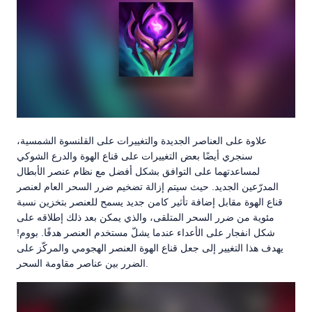
علاوة على العناصر الجديدة والتغييرات على القلنسوة الشمسية،
سنجري أيضًا بعض التغييرات على قناع الهوة والدرع الشوكي
لمساعدتهما على التوافق بشكل أفضل مع نظام عنصر الأبطال
المدرّعين الجديد. حيث سيتم إزالة تضخيم ضرر السحر العام لعنصر
قناع الهوة مقابل إضافة تأثير كامن جديد يسمح للعنصر بتخزين نسبة
مئوية من ضرر السحر المتلقى، والذي يمكن بعد ذلك إطلاقه على
شكل انفجار على الأعداء عندما يشلّ مستخدم العنصر هدفًا. بووم!
يهدف هذا التغيير إلى جعل قناع الهوة العنصر الهجومي والمركّز على
الضرر بين عناصر مقاومة السحر.