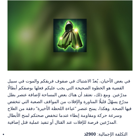
في بعض الأحيان، يُعدّ الاشتباك في صفوف فريقكم والموت في سبيل
القضية هو الخطوة الصحيحة التي يجب عليكم فعلها بوصفكم أبطالًا
مدرّعين. ومع ذلك، نعتقد أن هناك بعض المساحة لإضافة عنصر بطل
مدرّع يسهّلُ قليلًا المناورة والإفلات من المواقف الصعبة التي تنخفض
فيها الصحة. وهكذا، يمنح عنصر "عباءة اللحظة الأخيرة" دفقة من العلاج
وسرعة حركة ومقاومة إبطاء عندما تنخفض صحتكم لمنح الأبطال
المدرّعين فرصة للإفلات عند القتال أو تنفيذ عملية قتل إضافية.
التكلفة الإجمالية:
2900ذ