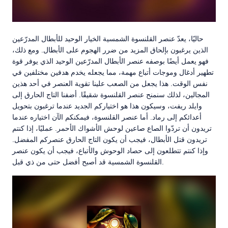
حاليًا، يعدّ عنصر القلنسوة الشمسية الخيار الوحيد للأبطال المدرّعين
الذين يرغبون بإلحاق المزيد من ضرر الهجوم على الأبطال. ومع ذلك،
فهو يعمل أيضًا بوصفه عنصر الأبطال المدرّعين الوحيد الذي يوفر قوة
تطهير أدغال وموجات أتباع مهمة، مما يجعله يخدم هدفين مختلفين في
نفس الوقت. هذا يجعل من الصعب علينا تقوية العنصر في أحد هذين
المجالين، لذلك سنمنح عنصر القلنسوة شقيقًا. أضفنا التاج الحارق إلى
وايلد ريفت، وسيكون هذا هو اختياركم الجديد عندما ترغبون بتحويل
أعدائكم إلى رماد. أما عنصر القلنسوة، فيمكنكم الآن اختياره عندما
تريدون أن تردّوا الصاع صاعين لوحش الأشواك الأحمر. عمليًا، إذا كنتم
تريدون قتل الأبطال، فيجب أن يكون التاج الحارق عنصركم المفضل.
وإذا كنتم تتطلعون إلى حصاد الوحوش والأتباع، فيجب أن يكون عنصر
القلنسوة الشمسية قد أصبح أفضل حتى من ذي قبل.