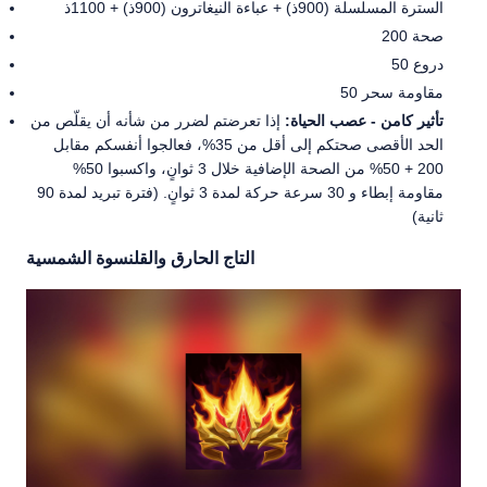
السترة المسلسلة (900ذ) + عباءة النيغاترون (900ذ) + 1100ذ
200 صحة
50 دروع
50 مقاومة سحر
تأثير كامن - عصب الحياة:
إذا تعرضتم لضرر من شأنه أن يقلّص من
الحد الأقصى صحتكم إلى أقل من 35%، فعالجوا أنفسكم مقابل
200 + 50% من الصحة الإضافية خلال 3 ثوانٍ، واكسبوا 50%
مقاومة إبطاء و 30 سرعة حركة لمدة 3 ثوانٍ. (فترة تبريد لمدة 90
ثانية)
التاج الحارق والقلنسوة الشمسية