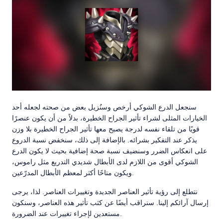
سنجعل الدرع الشوكي أرخص وسنُزيل بعض من صحته لجعله أحد
الخيارات المثلى لشراء تأثير الجراح الخطيرة، بدلاً من أن يكون عنصرًا
قويًا من تلقاء نفسه لدرجة يصبح معها تأثير الجراح الخطيرة بلا وزن
يذكر عند التفكير بشرائه. بالإضافة إلى ذلك، سنخفض نسبة الدروع
على انعكاس الضرر وسنضيف نسبة صحة إضافية بحيث لا يكون الدرع
الشوكي أقوى من اللازم لدى الأبطال شديدي التدريع مثل راموس،
ويكون متاحًا أكثر لمعظم الأبطال المدرّعين.
نتطلع إلى رؤية تأثير العناصر الجديدة وتغييرات العناصر. لذا، يرجى
إرسال آرائكم إلينا. سنراقب أيضًا عن كثب تأثير هذه العناصر، وسنكون
مستعدين لإجراء تغييرات عند الضرورة.