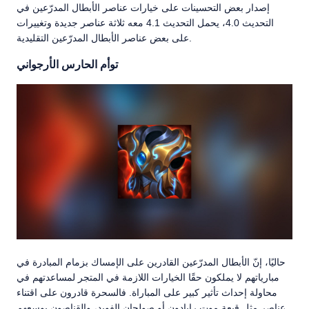
إصدار بعض التحسينات على خيارات عناصر الأبطال المدرّعين في
التحديث 4.0، يحمل التحديث 4.1 معه ثلاثة عناصر جديدة وتغييرات
على بعض عناصر الأبطال المدرّعين التقليدية.
توأم الحارس الأرجواني
حاليًا، إنّ الأبطال المدرّعين القادرين على الإمساك بزمام المبادرة في
مبارياتهم لا يملكون حقًا الخيارات اللازمة في المتجر لمساعدتهم في
محاولة إحداث تأثير كبير على المباراة. فالسحرة قادرون على اقتناء
عناصر مثل قبعة موت رابادون أو صولجان الفويد، والقناصون بوسعهم