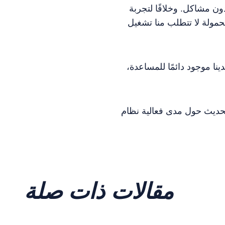
Leagu على الحاسب، فإن أنظمة تشغيل الهواتف
ا تتطلب منا تشغيل mVG طوال الوقت للحفاظ على تجربة تنافسية عادلة، لذا فعند إغلاق تطبيق وايلد ريفت
نا موجود دائمًا للمساعدة،
ظام mVG وطبيعة خططنا المستقبلية. حتى ذلك
مقالات ذات صلة