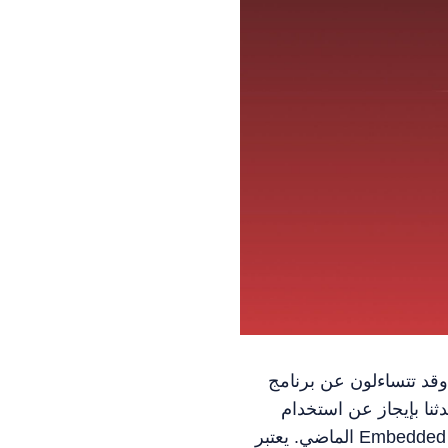
وقد تتساءلون عن برنامج Embedded Vanguard وطبيعة تأثيره على تجربتكم في وايلد ريفت. ربما فاتكم الأمر، لكننا
يجاز عن استخدام mVG في وايلد ريفت و VALORANT على المنصات وعلى نظام Mac OS في أغسطس
الماضي. يعتبر Embedded Vanguard التطبيق المرافق لنظام Vanguard والمخصص للمنصات التي يمكننا فيها "إرفاق"