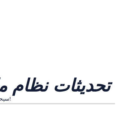
تحديثات نظام م
سيحصل نظام مكافحة الغش لدينا على بعض الترقيات في التحديث 6.1!