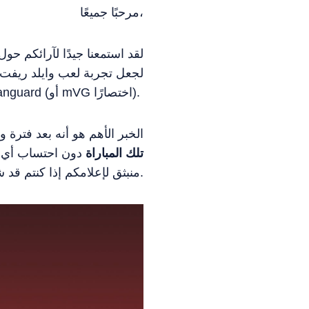
مرحبًا جميعًا،
لقد استمعنا جيدًا لآرائكم 
مكافحة الغش الخاص بنا، المعروف أيضًا باسم Embedded Vanguard (أو mVG اختصارًا).
الخبر الأهم هو أنه بعد فترة وج
تلك المباراة
دون احتساب أي 
منبثق لإعلامكم إذا كنتم قد شاركتم في مباراة تأثرت بالغش.