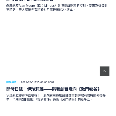
遊戲總監Alan Moore（ID：Mirross）暫時脫離黯霧的控制，要來為各位照
亮前路，帶大家搶先看將於七月底推出的2.4版本。
開發幕後
2021-05-31T15:00:00.000Z
開發日誌：伊瑞莉雅——跳著劍舞飛向《激鬥峽谷》
伊瑞莉雅即將降臨峽谷！一起來看看遊戲設計師重製伊瑞莉雅時的幕後祕
辛，了解他如何幫助「舞劍靈使」適應《激鬥峽谷》的新生活。