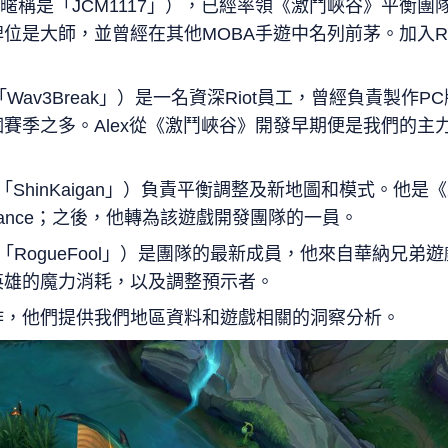
Chao（暱稱是「JCM1117」），已經率領《激鬥峽谷》平衡
是大師，並曾經在其他MOBA手遊中名列前茅。加入Riot前
稱是「Wav3Break」）是一名資深Riot員工，曾經負責製
賽季之多。Alex從《激鬥峽谷》開發早期便是我們的主
暱稱是「ShinKaigan」）負責平衡調整及新地圖和模式。他
Alliance；之後，他轉為該遊戲開發團隊的一員。
暱稱是「RogueFool」）是團隊的最新成員，他來自華納兄弟遊戲
英雄的魔力消耗，以及調整預示者。
作，他們提供我們地區資料和遊戲相關的洞察分析。