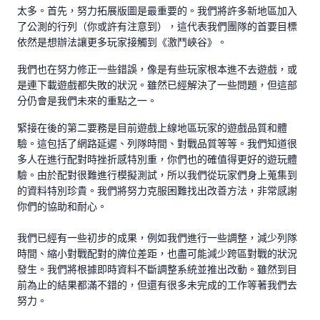
太多。首先，努力拓展版圖是最重要的。我們將許多新地區加入
了公測的行列（你或許有注意到），這代表我們團隊的首要目標
依然是想辦法讓更多玩家接觸到《激鬥峽谷》。
我們也在努力修正一些錯誤，像是有些玩家根本進不去遊戲，或
是連下載遊戲都失敗的狀況。雖然已經解決了一些問題，但這部
分仍會是我們未來的重點之一。
緊接在後的第二要務是目前遊戲上線地區玩家的遊戲品質和體
驗。這包括了網路延遲、列隊時間、對戰品質等等。我們知道很
多人在進行配對時挫折感特別重，你們也的確值得更好的遊玩體
驗。由於配對很難進行模擬測試，所以我們從玩家們身上蒐集到
的資料特別珍貴。我們將努力克服困難找出改善方法，非常感謝
你們的協助和耐心。
我們已經有一些初步的成果，例如我們進行一些調整，減少列隊
時間、縮小對戰配對的牌位差距，也盡可能減少跨區對戰的狀況
發生。我們將根據即時資料不斷調整系統並推出改動。雖然到目
前為止的結果都滿不錯的，但還有很多未完成的工作等著我們去
努力。