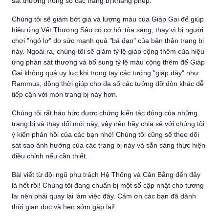
sát thương trong số các trang bị kháng phép.
Chúng tôi sẽ giảm bớt giá và lượng máu của Giáp Gai để giúp
hiệu ứng Vết Thương Sâu có cơ hội tỏa sáng, thay vì bị người
chơi "ngó lơ" do sức mạnh quá "bá đạo" của bản thân trang bị
này. Ngoài ra, chúng tôi sẽ giảm tỷ lệ giáp cộng thêm của hiệu
ứng phản sát thương và bổ sung tỷ lệ máu cộng thêm để Giáp
Gai không quá uy lực khi trong tay các tướng "giáp dày" như
Rammus, đồng thời giúp cho đa số các tướng đỡ đòn khác dễ
tiếp cận với món trang bị này hơn.
Chúng tôi rất háo hức được chứng kiến tác động của những
trang bị và thay đổi mới này, vậy nên hãy chia sẻ với chúng tôi
ý kiến phản hồi của các bạn nhé! Chúng tôi cũng sẽ theo dõi
sát sao ảnh hưởng của các trang bị này và sẵn sàng thực hiện
điều chỉnh nếu cần thiết.
Bài viết từ đội ngũ phụ trách Hệ Thống và Cân Bằng đến đây
là hết rồi! Chúng tôi đang chuẩn bị một số cập nhật cho tương
lai nên phải quay lại làm việc đây. Cảm ơn các bạn đã dành
thời gian đọc và hẹn sớm gặp lại!