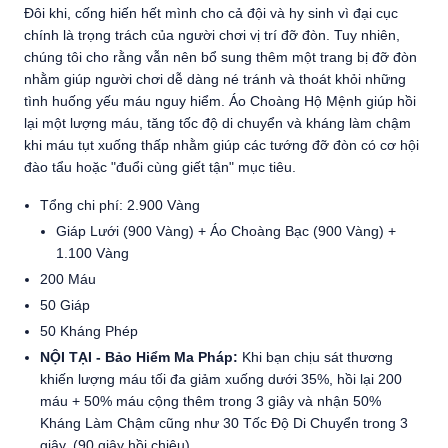
Đôi khi, cống hiến hết mình cho cả đội và hy sinh vì đại cục
chính là trọng trách của người chơi vị trí đỡ đòn. Tuy nhiên,
chúng tôi cho rằng vẫn nên bổ sung thêm một trang bị đỡ đòn
nhằm giúp người chơi dễ dàng né tránh và thoát khỏi những
tình huống yếu máu nguy hiểm. Áo Choàng Hộ Mệnh giúp hồi
lại một lượng máu, tăng tốc độ di chuyển và kháng làm chậm
khi máu tụt xuống thấp nhằm giúp các tướng đỡ đòn có cơ hội
đào tẩu hoặc "đuổi cùng giết tận" mục tiêu.
Tổng chi phí: 2.900 Vàng
Giáp Lưới (900 Vàng) + Áo Choàng Bạc (900 Vàng) +
1.100 Vàng
200 Máu
50 Giáp
50 Kháng Phép
NỘI TẠI - Bảo Hiểm Ma Pháp:
Khi bạn chịu sát thương
khiến lượng máu tối đa giảm xuống dưới 35%, hồi lại 200
máu + 50% máu cộng thêm trong 3 giây và nhận 50%
Kháng Làm Chậm cũng như 30 Tốc Độ Di Chuyển trong 3
giây. (90 giây hồi chiêu)