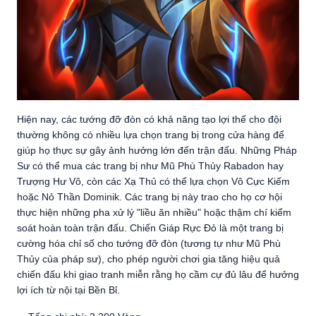
Hiện nay, các tướng đỡ đòn có khả năng tạo lợi thế cho đội
thường không có nhiều lựa chọn trang bị trong cửa hàng để
giúp họ thực sự gây ảnh hưởng lớn đến trận đấu. Những Pháp
Sư có thể mua các trang bị như Mũ Phù Thủy Rabadon hay
Trượng Hư Vô, còn các Xạ Thủ có thể lựa chọn Vô Cực Kiếm
hoặc Nỏ Thần Dominik. Các trang bị này trao cho họ cơ hội
thực hiện những pha xử lý "liều ăn nhiều" hoặc thậm chí kiểm
soát hoàn toàn trận đấu. Chiến Giáp Rực Đỏ là một trang bị
cường hóa chỉ số cho tướng đỡ đòn (tương tự như Mũ Phù
Thủy của pháp sư), cho phép người chơi gia tăng hiệu quả
chiến đấu khi giao tranh miễn rằng họ cầm cự đủ lâu để hưởng
lợi ích từ nội tại Bền Bỉ.