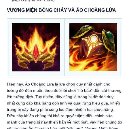
VƯƠNG MIỆN BỎNG CHÁY VÀ ÁO CHOÀNG LỬA
Hiện nay, Áo Choàng Lửa là lựa chọn duy nhất dành cho
tướng đỡ đòn muốn theo đuổi lối chơi "hổ báo" dồn sát thương
lên tướng địch. Tuy nhiên, đây cũng là trang bị đỡ đòn duy
nhất cung cấp khả năng dọn lính và quái rừng hiệu quả, khiến
trang bị này đang phải cùng lúc đảm nhiệm hai chức năng.
Điều này khiến chúng tôi khó ra quyết định điều chỉnh sức
mạnh của trang bị này thiên hẳn về một mặt, vậy nên chúng tôi
sẽ trao cho Áo Choàng Lửa một "cậu em". Vương Miện Bỏng