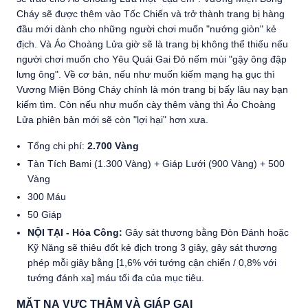
Cháy sẽ được thêm vào Tốc Chiến và trở thành trang bị hàng
đầu mới dành cho những người chơi muốn "nướng giòn" kẻ
địch. Và Áo Choàng Lửa giờ sẽ là trang bị không thể thiếu nếu
người chơi muốn cho Yêu Quái Gai Đỏ nếm mùi "gậy ông đập
lưng ông". Về cơ bản, nếu như muốn kiếm mạng hạ gục thì
Vương Miện Bỏng Cháy chính là món trang bị bấy lâu nay bạn
kiếm tìm. Còn nếu như muốn cày thêm vàng thì Áo Choàng
Lửa phiên bản mới sẽ còn "lợi hại" hơn xưa.
Tổng chi phí:
2.700 Vàng
Tàn Tích Bami (1.300 Vàng) + Giáp Lưới (900 Vàng) + 500
Vàng
300 Máu
50 Giáp
NỘI TẠI - Hỏa Công:
Gây sát thương bằng Đòn Đánh hoặc
Kỹ Năng sẽ thiêu đốt kẻ địch trong 3 giây, gây sát thương
phép mỗi giây bằng [1,6% với tướng cận chiến / 0,8% với
tướng đánh xa] máu tối đa của mục tiêu.
MẶT NẠ VỰC THẲM VÀ GIÁP GAI