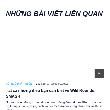
NHỮNG BÀI VIẾT LIÊN QUAN
ĐỘI NGŨ PHÁT TRIỂN
2025-10-10T02:00:00.000Z
ĐỘI 
Tất cả những điều bạn cần biết về Wild Rounds:
Tố
SMASH
Tốc 
LMHT
Sự kiện cộng đồng lớn nhất trong năm đang đến rất gần! Khám phá toàn
Liên
bộ thông tin về sự kiện, cách và nơi để theo dõi, cùng nhiều chi tiết thú vị