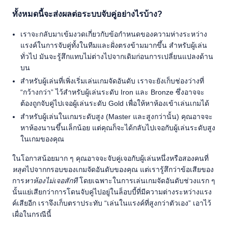
ทั้งหมดนี้จะส่งผลต่อระบบจับคู่อย่างไรบ้าง?
เราจะกลับมาเข้มงวดเกี่ยวกับข้อกำหนดของความห่างระหว่าง
แรงค์ในการจับคู่ทั้งในทีมและฝั่งตรงข้ามมากขึ้น สำหรับผู้เล่น
ทั่วไป มันจะรู้สึกแทบไม่ต่างไปจากเดิมก่อนการเปลี่ยนแปลงด้าน
บน
สำหรับผู้เล่นที่เพิ่งเริ่มเล่นเกมจัดอันดับ เราจะยังเก็บช่องว่างที่
“กว้างกว่า” ไว้สำหรับผู้เล่นระดับ Iron และ Bronze ซึ่งอาจจะ
ต้องถูกจับคู่ไปเจอผู้เล่นระดับ Gold เพื่อให้หาห้องเข้าเล่นเกมได้
สำหรับผู้เล่นในเกมระดับสูง (Master และสูงกว่านั้น) คุณอาจจะ
หาห้องนานขึ้นเล็กน้อย แต่คุณก็จะได้กลับไปเจอกับผู้เล่นระดับสูง
ในเกมของคุณ
ในโอกาสน้อยมาก ๆ คุณอาจจะจับคู่เจอกับผู้เล่นหนึ่งหรือสองคนที่
หลุด
ไปจากกรอบของเกมจัดอันดับของคุณ แต่เรารู้สึกว่าข้อเสียของ
การ
หาห้องไม่เจอสักที
โดยเฉพาะในการเล่นเกมจัดอันดับช่วงแรก ๆ
นั้นแย่เสียกว่าการโดนจับคู่ไปอยู่ในล็อบบี้ที่มีความต่างระหว่างแรง
ค์เสียอีก เราจึงเก็บตราประทับ “เล่นในแรงค์ที่สูงกว่าตัวเอง” เอาไว้
เผื่อในกรณีนี้