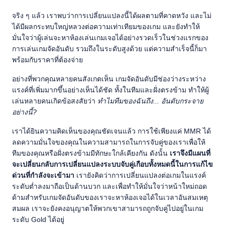
จริง ๆ แล้ว เราพบว่าการเปลี่ยนแปลงนี้ได้ผลตามที่คาดหวัง และไม่
ได้มีผลกระทบใหญ่หลวงต่อความเท่าเทียมของเกม และยังทำให้
มั่นใจว่าผู้เล่นจะหาห้องเล่นเกมเจอได้อย่างรวดเร็วในช่วงแรกของ
การเล่นเกมจัดอันดับ รวมถึงในระดับสูงด้วย แต่ความสำเร็จนี้ก็มา
พร้อมกับราคาที่ต้องจ่าย
อย่างที่พวกคุณหลายคนสังเกตเห็น เกมจัดอันดับมีช่องว่างระหว่าง
แรงค์ที่เพิ่มมากขึ้นอย่างเห็นได้ชัด ทั้งในทีมและฝั่งตรงข้าม ทำให้ผู้
เล่นหลายคนเกิดข้อสงสัยว่า
ทำไมทีมของฉันถึง... อันดับกระจาย
อย่างนี้?
เราได้ยินความคิดเห็นของคุณชัดเจนแล้ว การใช้เพียงแค่ MMR ได้
ลดความมั่นใจของคุณในความสามารถในการจับคู่ของเราเพื่อให้
ทีมของคุณหรือฝั่งตรงข้ามมีทักษะใกล้เคียงกัน ดังนั้น
เราจึงมีแผนที่
จะเปลี่ยนกลับการเปลี่ยนแปลงระบบจับคู่เกือบทั้งหมดนี้ในการแก้ไข
ด่วนที่กำลังจะเข้ามา
เรายังคิดว่าการเปลี่ยนแปลงต่อเกมในแรงค์
ระดับต่ำลงมาถือเป็นด้านบวก และเพื่อทำให้มั่นใจว่าหน้าใหม่ถอด
ด้ามสำหรับเกมจัดอันดับของเราจะหาห้องเจอได้ในเวลาอันสมเหตุ
สมผล เราจะยังคงอนุญาตให้พวกเขาสามารถถูกจับคู่ไปอยู่ในเกม
ระดับ Gold ได้อยู่