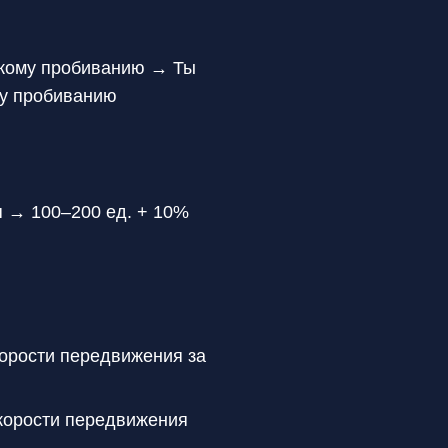
ескому пробиванию → Ты
му пробиванию
я → 100–200 ед. + 10%
корости передвижения за
скорости передвижения