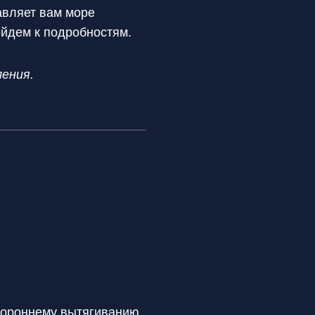
авляет вам море
йдем к подробностям.
ения.
тороннему вытягиванию