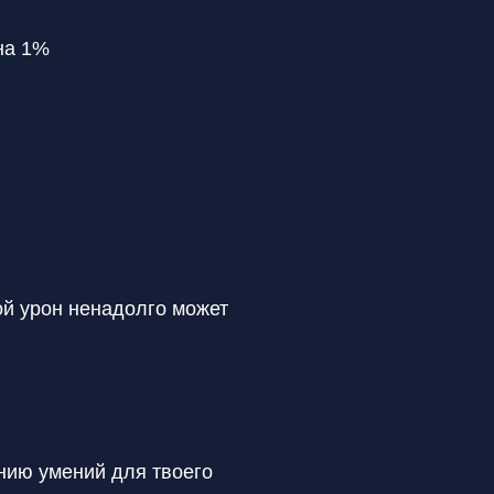
на 1%
ой урон ненадолго может
ению умений для твоего