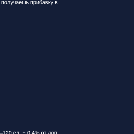
 получаешь прибавку в
–120 ед. + 0,4% от доп.