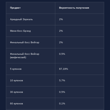
Предмет
Вероятность получения
Аркадный Эзреаль
2%
Мини-босс Брэнд
2%
Финальный босс Вейгар
2%
Финальный босс Вейгар
0,5%
(мифический)
5 купонов
87,19%
10 купонов
5,7%
30 купонов
0,5%
60 купонов
0,1%