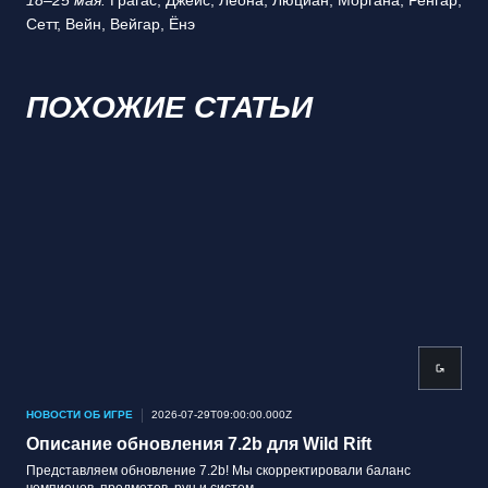
18–25 мая:
Грагас, Джейс, Леона, Люциан, Моргана, Ренгар,
Сетт, Вейн, Вейгар, Ёнэ
ПОХОЖИЕ СТАТЬИ
НОВОСТИ ОБ ИГРЕ
2026-07-29T09:00:00.000Z
НОВ
Описание обновления 7.2b для Wild Rift
Оп
Представляем обновление 7.2b! Мы скорректировали баланс
Пре