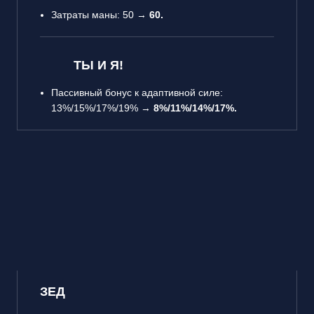
Затраты маны: 50 →
60.
ТЫ И Я!
Пассивный бонус к адаптивной силе:
13%/15%/17%/19% →
8%/11%/14%/17%.
ЗЕД