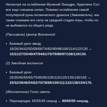
Несмотря на ослабление Мучений Лиандри, Аурелион Сол
все еще слишком силен. Помимо ослабления самой
популярной руны космического дракона (Завоеватель), мы
также снижаем его силу на средней стадии игры, чтобы он
не выбивался из общего ряда.
(Пассивное) Центр Вселенной
Базовый урон звезд:
18/26/34/42/50/58/66/74/82/90/98/106/114/122/130 →
15/21/27/33/40/47/54/61/70/79/88/97/108/119/130.
(2) Звездная экспансия
Базовый урон:
25/35/45/55/65/75/85/95/105/115/125/135/145/165 →
25/32/39/46/54/62/70/78/89/100/111/122/138/154/170.
(Абсолютное) Голос света
Перезарядка: 65/55/45 секунд →
80/65/50 секунд.