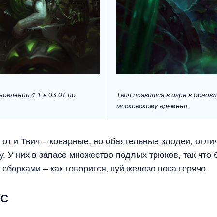
новлении 4.1 в 03:01 по
Твич появится в игре в обновл
московскому времени.
от и Твич – коварные, но обаятельные злодеи, отл
у. У них в запасе множество подлых трюков, так что
сборками – как говорится, куй железо пока горячо.
СС