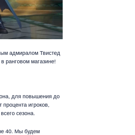
ьным адмиралом Твистед
 в ранговом магазине!
езона, для повышения до
т процента игроков,
всего сезона.
не 40. Мы будем