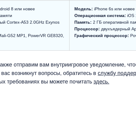
droid 8 или новее
Модель:
iPhone 6s или новее
памяти
Операционная система:
iOS 
й Cortex-A53 2.0GHz Exynos
Память:
2 ГБ оперативной па
Процессор:
двухъядерный Ap
Mali-G52 MP1, PowerVR GE8320,
Графический процессор:
Po
акже отправим вам внутриигровое уведомление, что
 вас возникнут вопросы, обратитесь в
службу поддер
ых требованиях вы можете почитать
здесь.