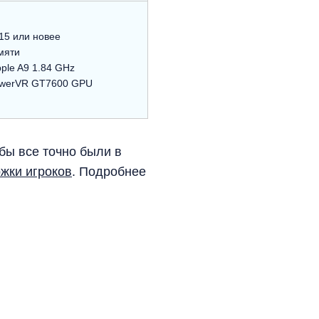
15 или новее
мяти
ple A9 1.84 GHz
werVR GT7600 GPU
бы все точно были в
жки игроков
. Подробнее