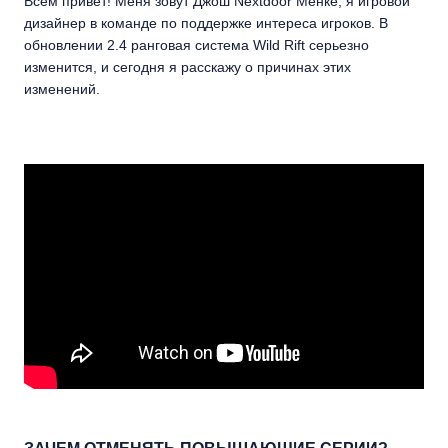
Всем привет! Меня зовут Джош Nextdoor Менке, я игровой
дизайнер в команде по поддержке интереса игроков. В
обновлении 2.4 ранговая система Wild Rift серьезно
изменится, и сегодня я расскажу о причинах этих
изменений.