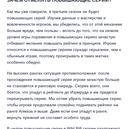
ЗАЧЕМ ОТМЕНЯТЬ ПОВЫШАЮЩИЕ СЕРИИ?
Как мы уже говорили, в третьем сезоне не будет
повышающих серий. Изучив данные о мастерстве и
вовлеченности игроков, мы убедились, что от этой механики
больше вреда, чем пользы – вплоть до того, что на низком
уровне игры поражения в повышающих сериях зачастую
отбивают желание повышать рейтинг в принципе. Игроки
относятся к повышающим сериям гораздо серьезнее, чем к
обычным играм, поэтому проигрывать в таких матчах
особенно обидно.
На высоких рангах ситуация противоположная: после
прохождения повышающей серии игроки зачастую больше
не становятся в ранговую очередь. Скорее всего, они
боятся, что упадут в рейтинге до Изумруда и им придется
переигрывать серию. Мы хотим убрать повышающие серии,
чтобы игроки продолжали спокойно поднимать рейтинг на
ранге Алмаза и выше. Даже если они упадут в ранге,
вернуть прежний не составит особого труда.
В целом повышающие серии в Wild Rift скорее раздражают,