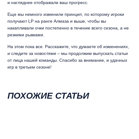
и нагляднее отображали ваш прогресс.
Еще мы немного изменили принцип, по которому игроки
получают LP на ранге Алмаза и выше, чтобы вы
накапливали очки постепенно в течение всего сезона, а не
резкими рывками.
На этом пока все. Расскажите, что думаете об изменениях,
и следите за новостями – мы продолжим выпускать статьи
от лица нашей команды. Спасибо за внимание, и удачных
игр в третьем сезоне!
ПОХОЖИЕ СТАТЬИ