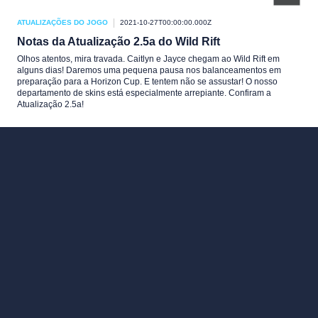
ATUALIZAÇÕES DO JOGO
2021-10-27T00:00:00.000Z
Notas da Atualização 2.5a do Wild Rift
Olhos atentos, mira travada. Caitlyn e Jayce chegam ao Wild Rift em
alguns dias! Daremos uma pequena pausa nos balanceamentos em
preparação para a Horizon Cup. E tentem não se assustar! O nosso
departamento de skins está especialmente arrepiante. Confiram a
Atualização 2.5a!