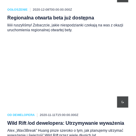
OGŁOSZENIE
2020-12-08T00:00:00.000Z
Regionalna otwarta beta już dostępna
Iiiiii ruszyliśmy! Zobaczcie, jakie niespodzianki czekają na was z okazji
uruchomienia regionalnej otwartej bety.
OD DEWELOPERA
2020-11-11T15:00:00.000Z
Wild Rift /od dewelopera: Utrzymywanie wyważenia
Alex „Wav3Break” Huang pisze szeroko o tym, jak planujemy utrzymać
wyważenie i świeżość Wild Rift przez wiele długich lat.