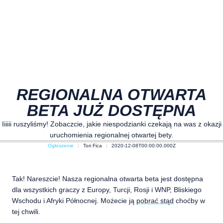
REGIONALNA OTWARTA
BETA JUŻ DOSTĘPNA
Iiiiii ruszyliśmy! Zobaczcie, jakie niespodzianki czekają na was z okazji
uruchomienia regionalnej otwartej bety.
Ogłoszenie
Tori Fica
2020-12-08T00:00:00.000Z
Tak! Nareszcie! Nasza regionalna otwarta beta jest dostępna
dla wszystkich graczy z Europy, Turcji, Rosji i WNP, Bliskiego
Wschodu i Afryki Północnej. Możecie ją
pobrać stąd
choćby w
tej chwili.