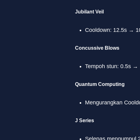
Jubilant Veil
Cooldown: 12.5s → 
Concussive Blows
Tempoh stun: 0.5s → 
Quantum Computing
Mengurangkan Coold
J Series
Selepas mengumpul 2 