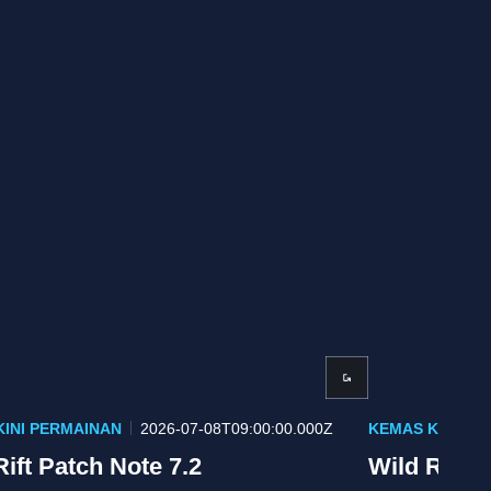
KINI PERMAINAN
2026-07-08T09:00:00.000Z
KEMAS KINI PE
Rift Patch Note 7.2
Wild Rift 