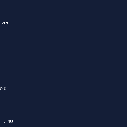
lver
old
0 → 40