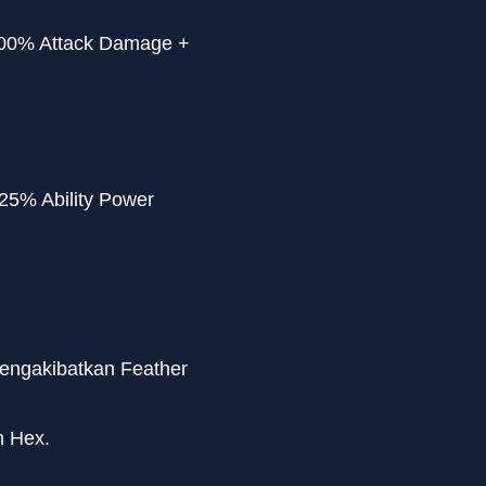
100% Attack Damage +
25% Ability Power
engakibatkan Feather
n Hex.