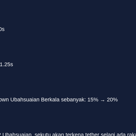
10s
1.25s
own Ubahsuaian Berkala sebanyak: 15% → 20%
Ubahsuaian, sekutu akan terkena tether selagi ada ra