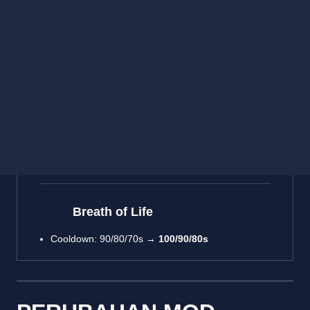
Fired Up!
Damage secara berkala: 15 + 2.5 setiap Level +
20% Ability Power →
13 + 2 setiap Level + 20%
Ability Power
Cozy Campfire
Penskalaan jarak attack asas:
9.5%/13%/16.5%/20% →
9%/11.5%/14%/16.5%
Breath of Life
Cooldown: 90/80/70s →
100/90/80s