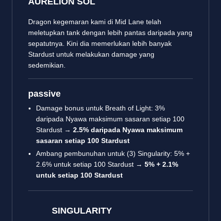
AURELION SOL
Dragon kegemaran kami di Mid Lane telah
meletupkan tank dengan lebih pantas daripada yang
sepatutnya. Kini dia memerlukan lebih banyak
Stardust untuk melakukan damage yang
sedemikian.
passive
Damage bonus untuk Breath of Light: 3%
daripada Nyawa maksimum sasaran setiap 100
Stardust →
2.5% daripada Nyawa maksimum
sasaran setiap 100 Stardust
Ambang pembunuhan untuk (3) Singularity: 5% +
2.6% untuk setiap 100 Stardust →
5% + 2.1%
untuk setiap 100 Stardust
SINGULARITY