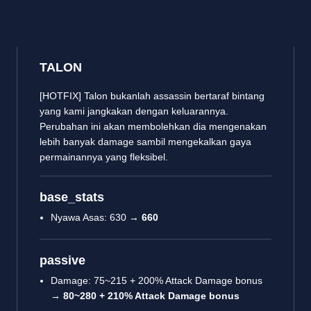
TALON
[HOTFIX] Talon bukanlah assassin bertaraf bintang
yang kami jangkakan dengan keluarannya.
Perubahan ini akan membolehkan dia mengenakan
lebih banyak damage sambil mengekalkan gaya
permainannya yang fleksibel.
base_stats
Nyawa Asas: 630 →
660
passive
Damage: 75~215 + 200% Attack Damage bonus
→
80~280 + 210% Attack Damage bonus