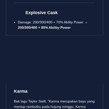
Explosive Cask
Damage: 200/300/400 + 70% Ability Power →
200/300/400 + 80% Ability Power
Karma
Bak lagu Taylor Swift, "Karma merupakan bayu yang
meniup rambutku pada hujung minggu, Karma