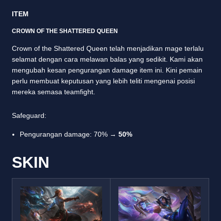
ITEM
CROWN OF THE SHATTERED QUEEN
Crown of the Shattered Queen telah menjadikan mage terlalu
selamat dengan cara melawan balas yang sedikit. Kami akan
mengubah kesan pengurangan damage item ini. Kini pemain
perlu membuat keputusan yang lebih teliti mengenai posisi
mereka semasa teamfight.
Safeguard:
Pengurangan damage: 70% →
50%
SKIN