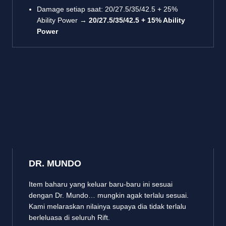
Damage setiap saat: 20/27.5/35/42.5 + 25%
Ability Power →
20/27.5/35/42.5 + 15% Ability
Power
DR. MUNDO
Item baharu yang keluar baru-baru ini sesuai
dengan Dr. Mundo… mungkin agak terlalu sesuai.
Kami melaraskan nilainya supaya dia tidak terlalu
berleluasa di seluruh Rift.