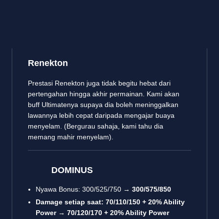
Renekton
Prestasi Renekton juga tidak begitu hebat dari
pertengahan hingga akhir permainan. Kami akan
buff Ultimatenya supaya dia boleh meninggalkan
lawannya lebih cepat daripada mengajar buaya
menyelam. (Bergurau sahaja, kami tahu dia
memang mahir menyelam).
DOMINUS
Nyawa Bonus: 300/525/750 →
300/575/850
Damage setiap saat: 70/110/150 + 20% Ability
Power →
70/120/170 + 20% Ability Power