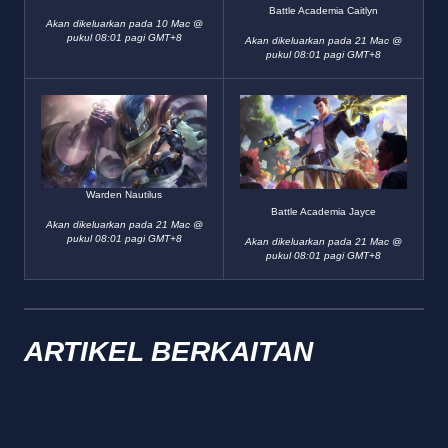
Battle Academia Caitlyn
Akan dikeluarkan pada 10 Mac @
pukul 08:01 pagi GMT+8
Akan dikeluarkan pada 21 Mac @
pukul 08:01 pagi GMT+8
Warden Nautilus
Battle Academia Jayce
Akan dikeluarkan pada 21 Mac @
pukul 08:01 pagi GMT+8
Akan dikeluarkan pada 21 Mac @
pukul 08:01 pagi GMT+8
ARTIKEL BERKAITAN