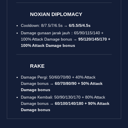
NOXIAN DIPLOMACY
Cooldown: 8/7.5/7/6.5s →
6/5.5/5/4.5s
Damage gunaan jarak jauh：65/90/115/140 +
100% Attack Damage bonus →
95/120/145/170 +
100% Attack Damage bonus
RAKE
Damage Pergi: 50/60/70/80 + 40% Attack
Damage bonus →
60/70/80/90 + 50% Attack
Damage bonus
Damage Kembali: 50/90/130/170 + 80% Attack
Damage bonus →
60/100/140/180 + 90% Attack
Damage bonus